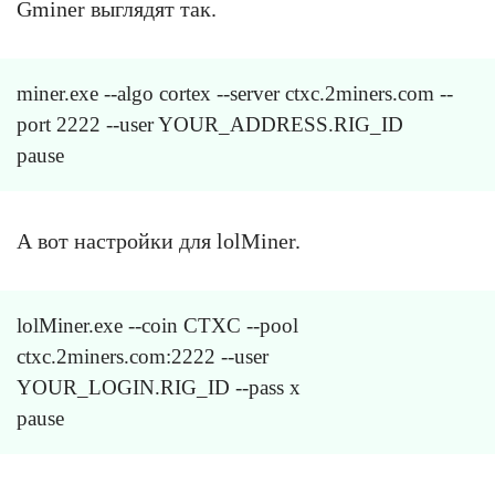
Gminer выглядят так.
miner.exe --algo cortex --server ctxc.2miners.com --
port 2222 --user YOUR_ADDRESS.RIG_ID
pause
А вот настройки для lolMiner.
lolMiner.exe --coin CTXC --pool
ctxc.2miners.com:2222 --user
YOUR_LOGIN.RIG_ID --pass x
pause