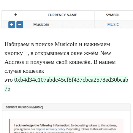
Набираем в поиске Musicoin и нажимаем
кнопку +, в открывшемся окне жмём New
Address и получаем свой кошелёк. В нашем
случае кошелек
это
0xb4d34c107abdc45cf8f437cbca2578ed30bcab
75