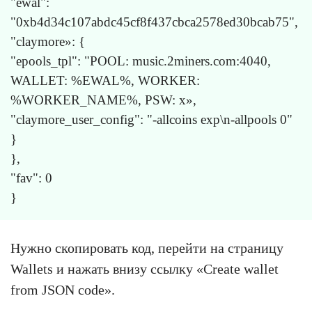
"ewal":
"0xb4d34c107abdc45cf8f437cbca2578ed30bcab75",
"claymore»: {
"epools_tpl": "POOL: music.2miners.com:4040,
WALLET: %EWAL%, WORKER:
%WORKER_NAME%, PSW: x»,
"claymore_user_config": "-allcoins exp\n-allpools 0"
}
},
"fav": 0
}
Нужно скопировать код, перейти на страницу
Wallets и нажать внизу ссылку «Create wallet
from JSON code».