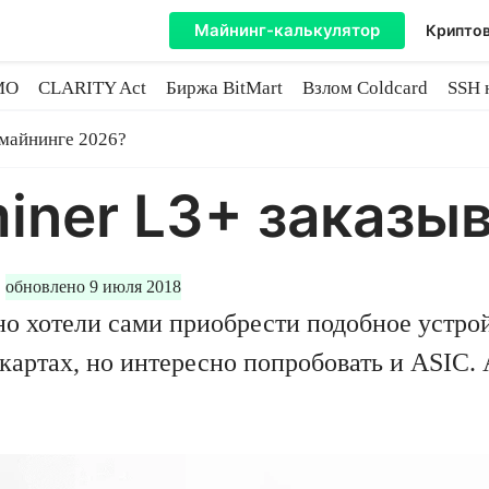
Майнинг-калькулятор
Криптов
MO
CLARITY Act
Биржа BitMart
Взлом Coldcard
SSH 
инге
 майнинге 2026?
iner L3+ заказы
,
обновлено 9 июля 2018
но хотели сами приобрести подобное устрой
картах, но интересно попробовать и ASIC. 