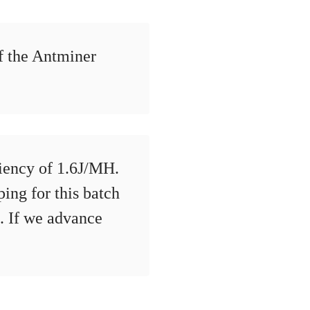
of the Antminer
ciency of 1.6J/MH.
ing for this batch
17. If we advance