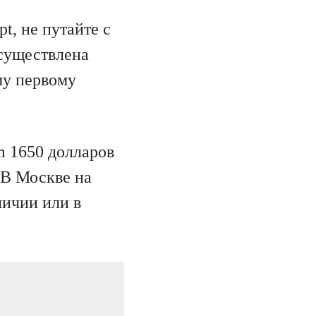
t, не путайте с
осуществлена
ому первому
m 1650 долларов
 В Москве на
личии или в