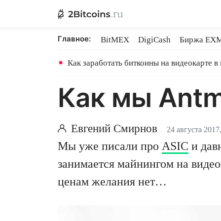
Главное:
BitMEX
DigiCash
Биржа EX
Ethereum на PoS
Shares в майн
Как заработать биткоины на видеокарте в
Как мы Antm
Евгений Смирнов
24 августа 2017
Мы уже писали про
ASIC
и дав
занимается майнингом на видео
ценам желания нет…