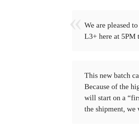
We are pleased to
L3+ here at 5PM 
This new batch ca
Because of the hi
will start on a “fi
the shipment, we w