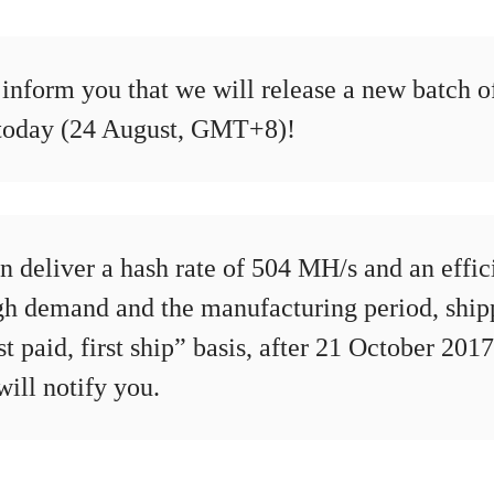
 inform you that we will release a new batch 
today (24 August, GMT+8)!
n deliver a hash rate of 504 MH/s and an effi
gh demand and the manufacturing period, shipp
rst paid, first ship” basis, after 21 October 20
ill notify you.