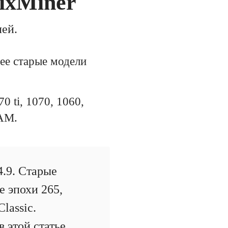
ixMiner
лей.
лее старые модели
0 ti, 1070, 1060,
RAM.
.9. Старые
е эпохи 265,
lassic.
в этой статье
.