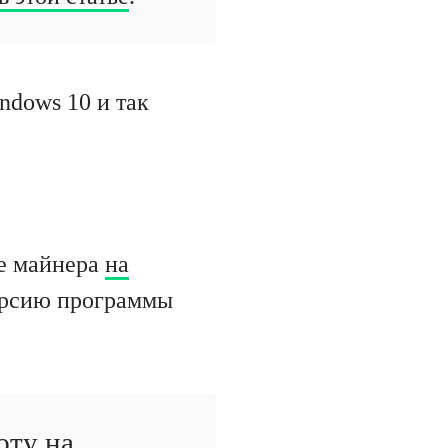
ndows 10 и так
це майнера
на
версию программы
юту на