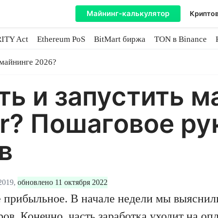
Майнинг-калькулятор
Криптов
ITY Act
Ethereum PoS
BitMart биржа
TON в Binance
ытие
 майнинге 2026?
ть и запустить м
r? Пошаговое ру
в
2019,
обновлено 11 октября 2022
прибыльное. В начале недели мы выяснили
ров
. Конечно, часть заработка уходит на оп