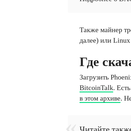
Также майнер тр
далее) или Linux
Где скач
Загрузить Phoen
BitcoinTalk
. Ест
в этом архиве
. Н
Читайте такж