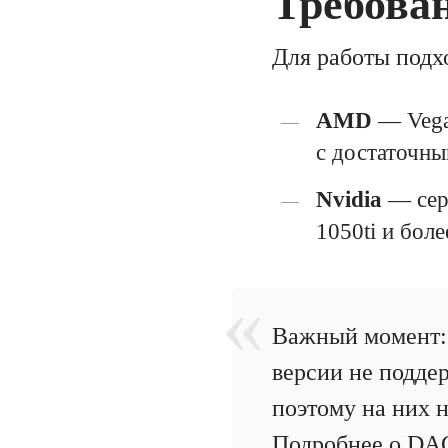
Требова
Для работы подх
AMD
— Vega,
с достаточн
Nvidia
— сери
1050ti и бол
Важный момент: 
версии не поддер
поэтому на них н
Подробнее о DAG