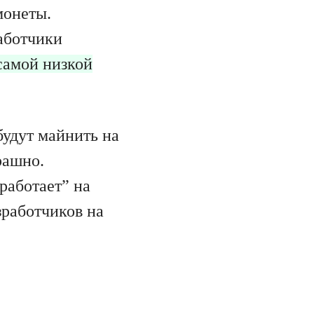
монеты.
аботчики
самой низкой
будут майнить на
рашно.
работает” на
зработчиков на