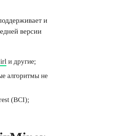
поддерживает и
ледней версии
irl
и другие;
ые алгоритмы не
est (BCI);