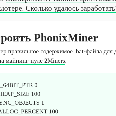
ютере. Сколько удалось заработать
троить PhonixMiner
ер правильное содержимое .bat-файла для
на майнинг-пуле 2Miners
.
_64BIT_PTR 0
HEAP_SIZE 100
SYNC_OBJECTS 1
ALLOC_PERCENT 100