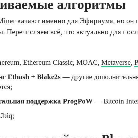
иваемые алгоритмы
iner качают именно для Эфириума, но он 
ы. Перечисляем всё, что актуально для пос
ereum, Ethereum Classic, MOAC,
Metaverse
,
P
г Ethash + Blake2s
— другие дополнительн
тся;
тальная поддержка ProgPoW
— Bitcoin Inter
biq;