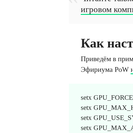
игровом компь
Как нас
Приведём в прим
Эфириума PoW
setx GPU_FORCE
setx GPU_MAX_
setx GPU_USE_
setx GPU_MAX_