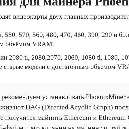
ния для майнера Phoen
одят видеокарты двух главных производите
 580, 570, 560, 480, 470, 460, 390, 290 и бо
ым объёмом VRAM;
и 2080 ti, 2080,2070, 2060, 1080 ti, 1080, 107
ее старые модели с достаточным объёмом V
рекомендуем устанавливать PhoenixMiner 4
живают DAG (Directed Acyclic Graph) посл
е получится майнить Ethereum и Ethereum C
-файле и его влиянии на майнинг читайте