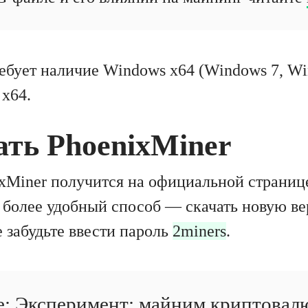
ебует наличие Windows x64 (Windows 7, Wi
 x64.
ать PhoenixMiner
ixMiner получится на официальной страни
ь более удобный способ — скачать новую 
е забудьте ввести пароль
2miners
.
е:
Эксперимент: майним криптовал