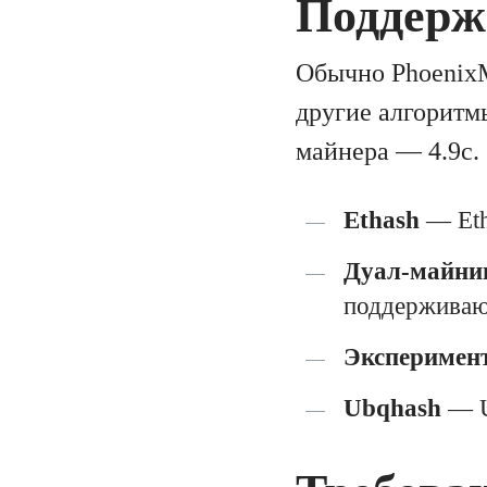
Поддерж
Обычно PhoenixM
другие алгоритм
майнера — 4.9c.
Ethash
— Eth
Дуал-майнин
поддерживаю
Эксперимен
Ubqhash
— U