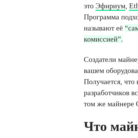
это
Эфириум
,
Et
Программа подхо
называют её
“са
комиссией”.
Создатели майнер
вашем оборудова
Получается, что 
разработчиков вс
том же майнере C
Что майн