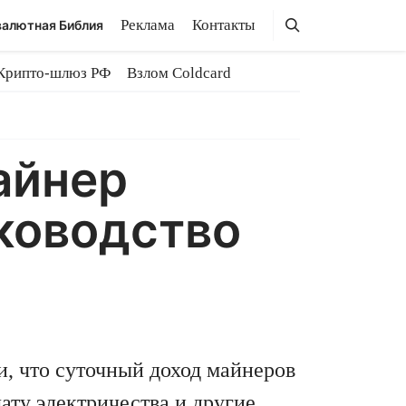
Поиск
Поиск
Реклама
Контакты
алютная Библия
Крипто-шлюз РФ
Взлом Coldcard
айнер
ководство
, что суточный доход майнеров
лату электричества и другие