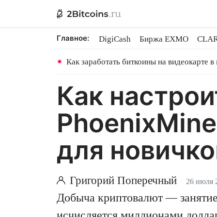
Главное:
DigiCash
Биржа EXMO
CLAR
Шары в майнинге
BitMEX закр
Как заработать биткоины на видеокарте в
Как настрои
PhoenixMine
для новичко
Григорий Поперечный
26 июля 
Добыча криптовалют — занятие 
исчисляется миллионами долла