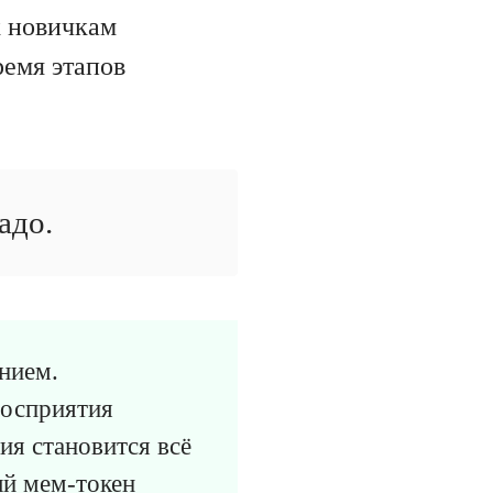
х новичкам
ремя этапов
адо.
нием.
восприятия
ия становится всё
ый мем-токен