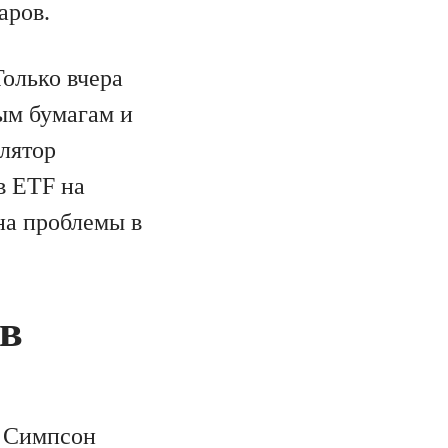
аров.
Только вчера
ым бумагам и
лятор
в ETF на
 на проблемы в
 в
н Симпсон