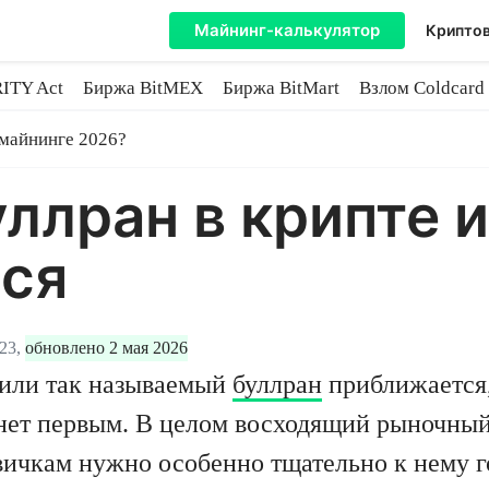
Майнинг-калькулятор
Криптов
ITY Act
Биржа BitMEX
Биржа BitMart
Взлом Coldcard
coin
 майнинге 2026?
ллран в крипте и
ься
23,
обновлено 2 мая 2026
 или так называемый
буллран
приближается,
нет первым. В целом восходящий рыночный
вичкам нужно особенно тщательно к нему г