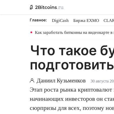
Главное:
DigiCash
Биржа EXMO
CLAR
Ethereum на PoS
Кредит на Bit
Как заработать биткоины на видеокарте в
Что такое бу
подготовит
Даниил Кузьменков
30 августа 20
Этап роста рынка криптовалют
начинающих инвесторов он ста
сюрпризы для всех, поэтому но