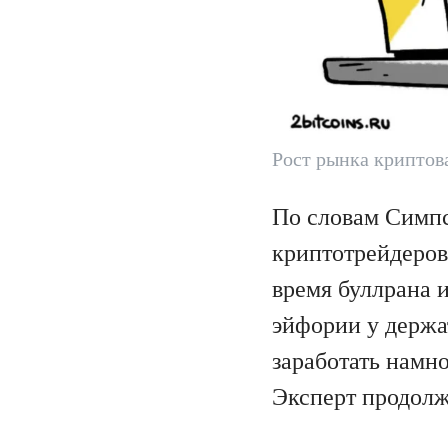
Рост рынка криптов
По словам Симпс
криптотрейдеров
время буллрана 
эйфории у держа
заработать намн
Эксперт продолж