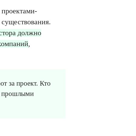
 проектами-
 существования.
стора должно
 компаний
,
ют за проект. Кто
 с прошлыми