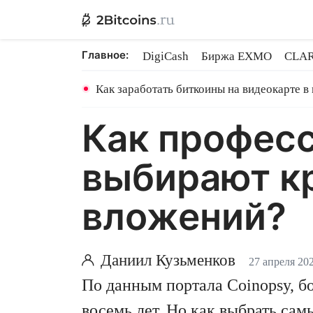
Главное:
DigiCash
Биржа EXMO
CLAR
Ethereum на PoS
Кредит на Bit
Как заработать биткоины на видеокарте в
Как профес
выбирают к
вложений?
Даниил Кузьменков
27 апреля 202
По данным портала Coinopsy, б
восемь лет. Но как выбрать са