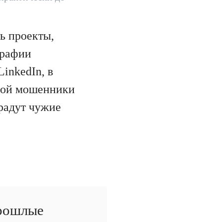
ь проекты,
графии
inkedIn, в
орой мошенники
радут чужие
прошлые