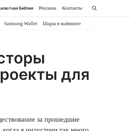
Поиск
Поиск
Реклама
Контакты
алютная Библия
Samsung Wallet
Шары в майнинге
сторы
роекты для
уществование за прошедшие
 когда в индустрии так много