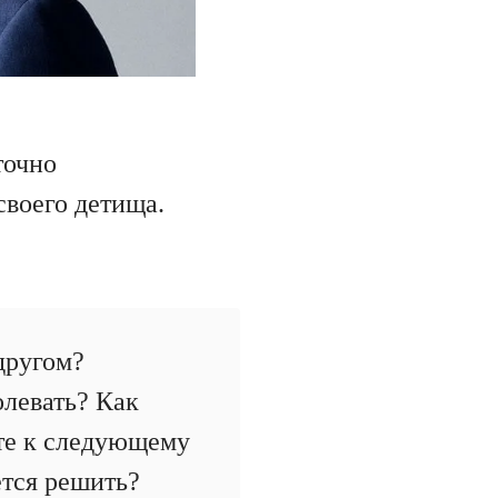
точно
своего детища.
 другом?
олевать? Как
ите к следующему
ется решить?