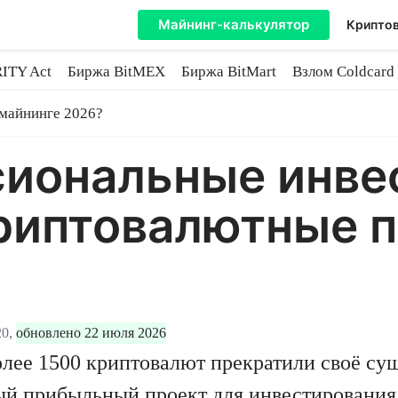
Майнинг-калькулятор
Криптов
ITY Act
Биржа BitMEX
Биржа BitMart
Взлом Coldcard
coin
 майнинге 2026?
сиональные инве
риптовалютные п
0,
обновлено 22 июля 2026
олее 1500 криптовалют прекратили своё с
мый прибыльный проект для инвестирования,