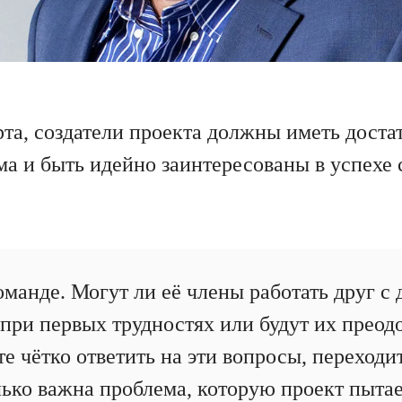
рта, создатели проекта должны иметь доста
а и быть идейно заинтересованы в успехе 
оманде. Могут ли её члены работать друг с
 при первых трудностях или будут их преод
те чётко ответить на эти вопросы, переход
ько важна проблема, которую проект пыта