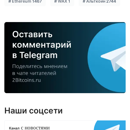
#
Ethereum
1467
#
WAX
1
#
Альткоин
2744
Наши соцсети
с новостями
Канал