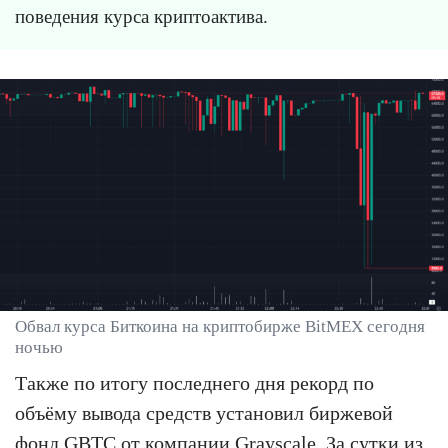
поведения курса криптоактива.
Обвал курса Биткоина на криптобирже BitMEX сегодня
ночью
Также по итогу последнего дня рекорд по
объёму вывода средств установил биржевой
фонд GBTC от компании Grayscale. За сутки из