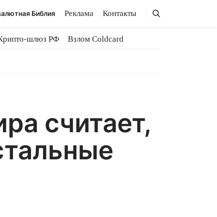
Поиск
Поиск
Реклама
Контакты
алютная Библия
Крипто-шлюз РФ
Взлом Coldcard
ра считает,
остальные