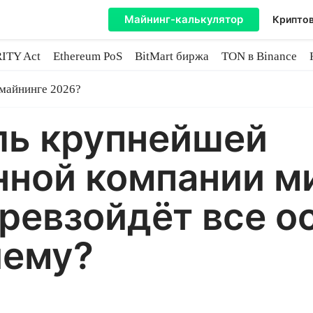
Майнинг-калькулятор
Криптов
ITY Act
Ethereum PoS
BitMart биржа
TON в Binance
ытие
 майнинге 2026?
ль крупнейшей
ной компании ми
превзойдёт все 
чему?