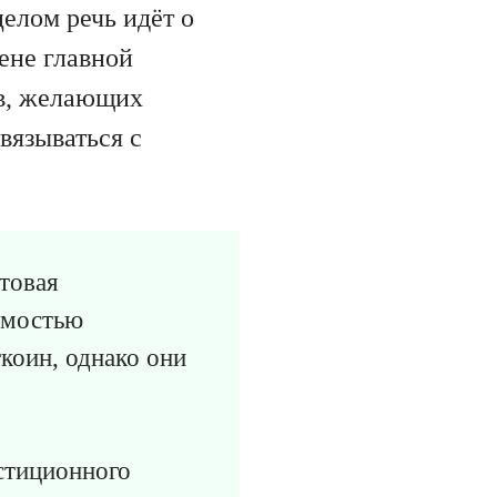
елом речь идёт о
ене главной
ов, желающих
вязываться с
товая
имостью
коин, однако они
стиционного