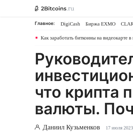
Главное:
DigiCash
Биржа EXMO
CLAR
Шары в майнинге
BitMEX закр
Как заработать биткоины на видеокарте в
Руководите
инвестицион
что крипта 
валюты. По
Даниил Кузьменков
17 июля 2023