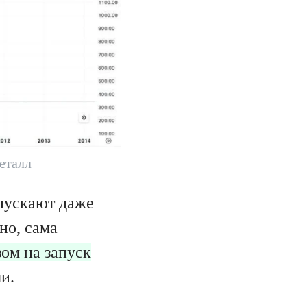
еталл
опускают даже
но, сама
ом на запуск
и.