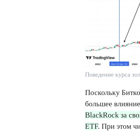
Поведение курса зо
Поскольку Битко
большее влияние
BlackRock за св
ETF
. При этом ч