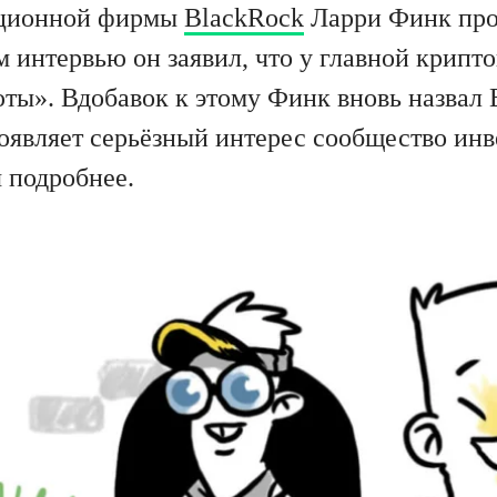
иционной фирмы
BlackRock
Ларри Финк про
 интервью он заявил, что у главной крипт
люты». Вдобавок к этому Финк вновь назва
роявляет серьёзный интерес сообщество инв
 подробнее.