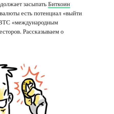
должает засыпать
Биткоин
овалюты есть потенциал «выйти
л BTC «международным
есторов. Рассказываем о