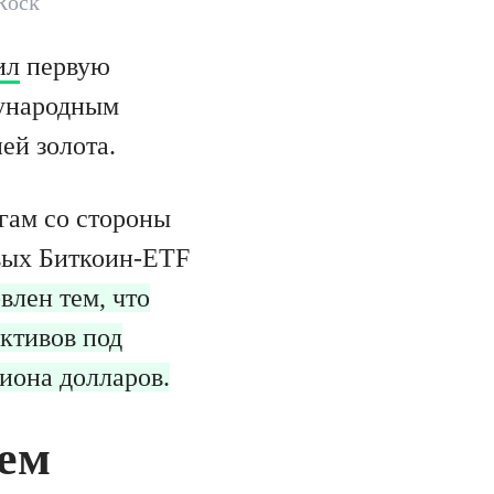
Rock
ил
первую
дународным
ей золота.
гам со стороны
овых Биткоин-ETF
влен тем, что
ктивов под
иона долларов.
щем