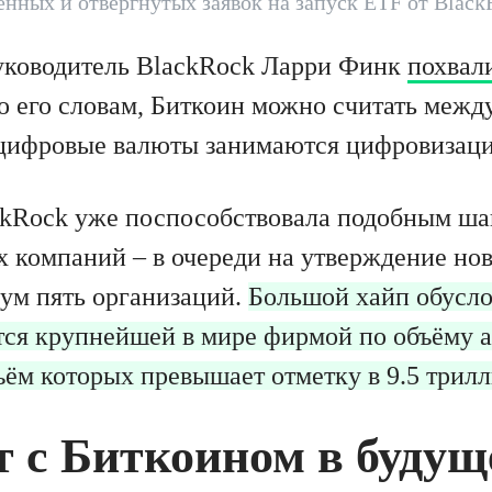
нных и отвергнутых заявок на запуск ETF от Black
уководитель BlackRock Ларри Финк
похвал
о его словам, Биткоин можно считать меж
 цифровые валюты занимаются цифровизаци
kRock уже поспособствовала подобным ша
х компаний – в очереди на утверждение н
ум пять организаций.
Большой хайп обусло
тся крупнейшей в мире фирмой по объёму а
ъём которых превышает отметку в 9.5 трилл
т с Биткоином в буду