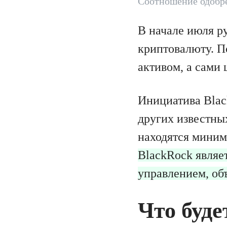
Соотношение одобре
В начале июля р
криптовалюту. П
активом, а сами
Инициатива Blac
других известны
находятся миним
BlackRock являе
управлением, об
Что буде