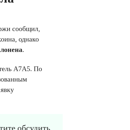
иржи сообщил,
коина, однако
клонена
.
тель A7A5. По
изованным
аявку
отите обсудить