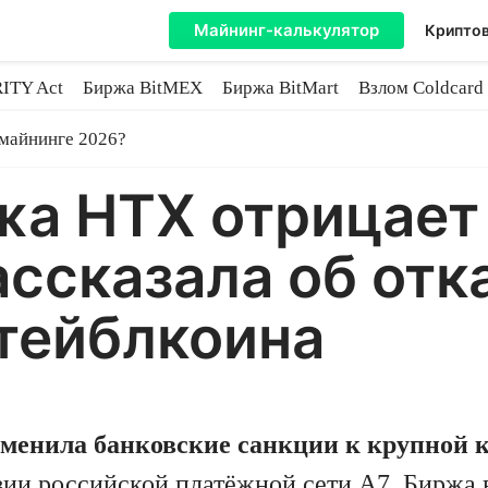
Майнинг-калькулятор
Криптов
ITY Act
Биржа BitMEX
Биржа BitMart
Взлом Coldcard
coin
 майнинге 2026?
жа HTX отрицает
ассказала об отк
тейблкоина
менила банковские санкции к крупной 
вии российской платёжной сети A7. Биржа в