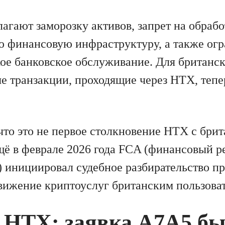
агают заморозку активов, запрет на обраб
ю финансовую инфраструктуру, а также ог
ое банковское обслуживание. Для британс
е транзакции, проходящие через HTX, теп
 что это не первое столкновение HTX с бри
щё в феврале 2026 года FCA (финансовый р
 инициировал судебное разбирательство пр
вижение криптоуслуг британским пользова
 HTX: заявка A7A5 б