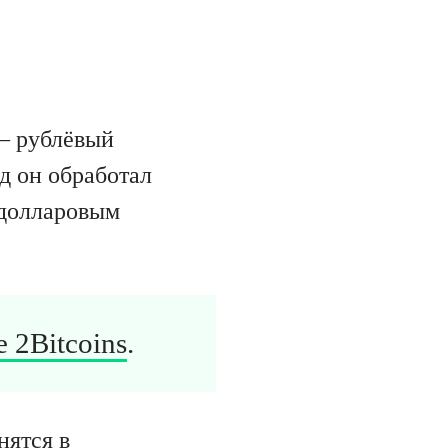
 – рублёвый
д он обработал
-долларовым
 2Bitcoins
.
нятся в