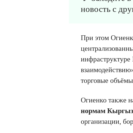
новость с дру
При этом Огиенк
централизованны
инфраструктуре D
взаимодействию»
торговые объёмы
Огиенко также н
нормам Кыргыз
организации, бо