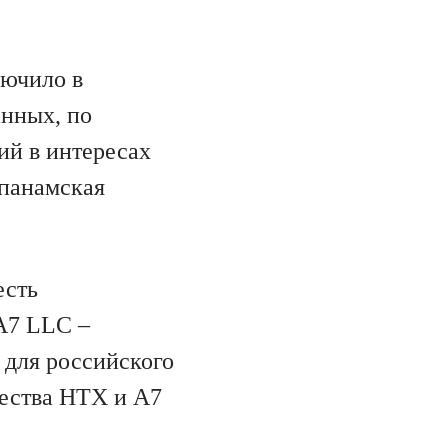
лючило в
анных, по
ий в интересах
 панамская
есть
A7 LLC –
 для российского
чества HTX и A7