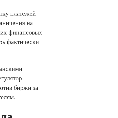
отку платежей
раничения на
ких финансовых
ерь фактически
танскими
егулятор
отив биржи за
телям.
ыла