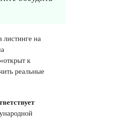
в листинге на
на
 «открыт к
чить реальные
тветствует
ународной