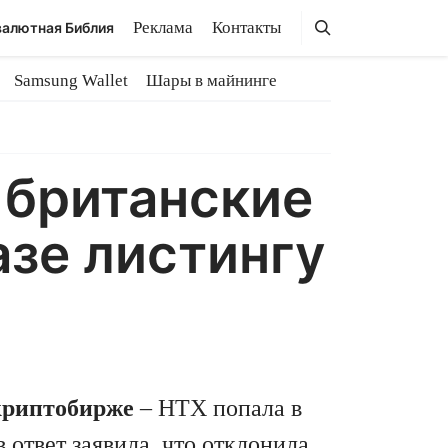
Поиск
Поиск
Реклама
Контакты
алютная Библия
Samsung Wallet
Шары в майнинге
 британские
азе листингу
криптобирже
– HTX попала в
 ответ заявила, что отклонила