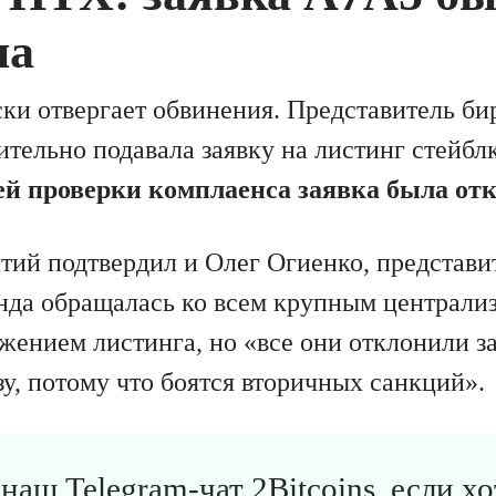
на
ки отвергает обвинения. Представитель б
тельно подавала заявку на листинг стейбл
ей проверки комплаенса заявка была от
тий подтвердил и Олег Огиенко, представи
анда обращалась ко всем крупным централ
жением листинга, но «все они отклонили з
у, потому что боятся вторичных санкций».
в
наш Telegram-чат 2Bitcoins
, если х