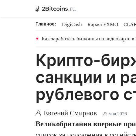
Главное:
DigiCash
Биржа EXMO
CLAR
Ethereum на PoS
Кредит на Bit
Как заработать биткоины на видеокарте в
Крипто-бир
санкции и р
рублевого с
Евгений Смирнов
27 мая 2026
Великобритания впервые при
список за подозрения в содейст