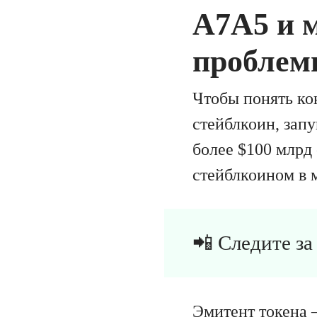
A7A5 и 
проблем
Чтобы понять ко
стейблкоин, запу
более $100 млрд
стейблкоином в 
📲 Следите з
Эмитент токена –