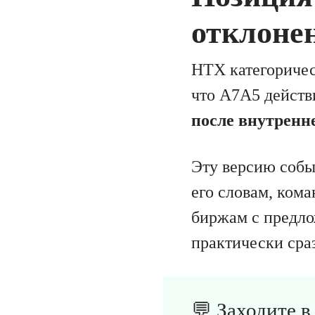
отклоне
HTX категоричес
что A7A5 действи
после внутренн
Эту версию собы
его словам, ком
биржам с предло
практически сраз
💬 Заходите 