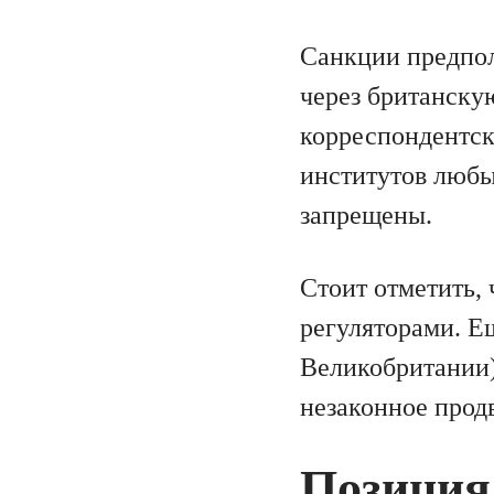
Санкции предпол
через британску
корреспондентск
институтов любы
запрещены.
Стоит отметить,
регуляторами. Е
Великобритании)
незаконное прод
Позиция