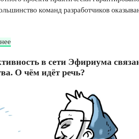
большинство команд разработчиков оказыва
нее
тивность в сети Эфириума связан
а. О чём идёт речь?