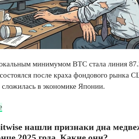
локальным минимумом BTC стала линия 87.
 состоялся после краха фондового рынка 
я сложилась в экономике Японии.
е
twise нашли признаки дна медве
онце 2025 года. Какие они?