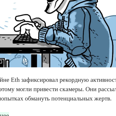
йне Eth зафиксировал рекордную активност
к этому могли привести скамеры. Они расс
попытках обмануть потенциальных жертв.
нее