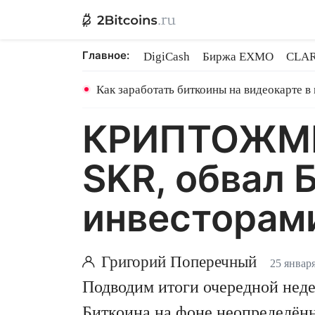
Главное:
DigiCash
Биржа EXMO
CLAR
Ethereum на PoS
Кредит на Bit
Как заработать биткоины на видеокарте в
КРИПТОЖМЫХ
SKR, обвал 
инвесторам
Григорий Поперечный
25 январ
Подводим итоги очередной нед
Биткоина на фоне неопределённ