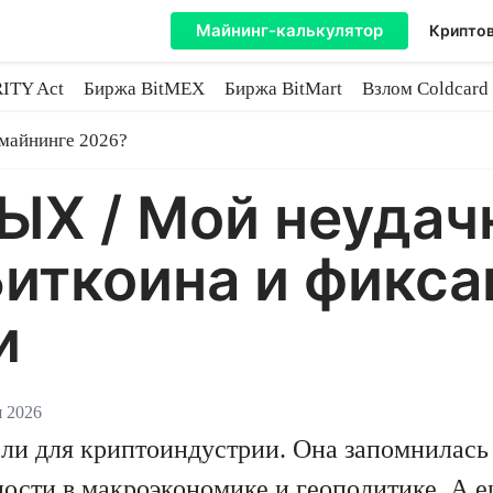
Майнинг-калькулятор
Криптов
ITY Act
Биржа BitMEX
Биржа BitMart
Взлом Coldcard
coin
 майнинге 2026?
 / Мой неудач
Биткоина и фикс
и
я 2026
ели для криптоиндустрии. Она запомнилас
ости в макроэкономике и геополитике. А 