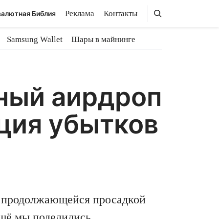
Поиск
Поиск
Реклама
Контакты
алютная Библия
Samsung Wallet
Шары в майнинге
ный аирдроп
ация убытков
ь продолжающейся просадкой
ещё мы поделились