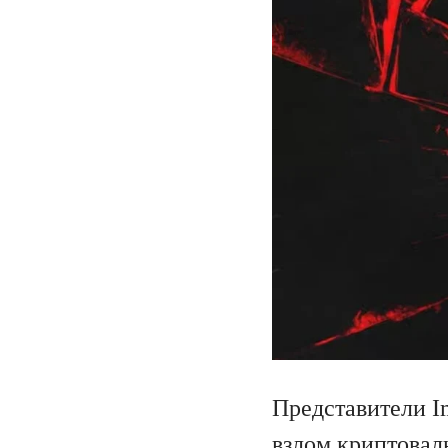
Представители I
взлом криптовал