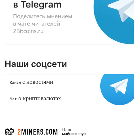
Наши соцсети
с новостями
Канал
о криптовалютах
Чат
Наш
майнинг-пул