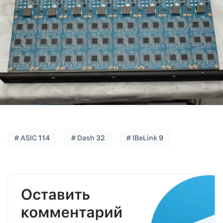
#
ASIC
114
#
Dash
32
#
IBeLink
9