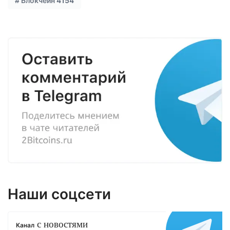
#
Блокчейн
4154
Наши соцсети
с новостями
Канал