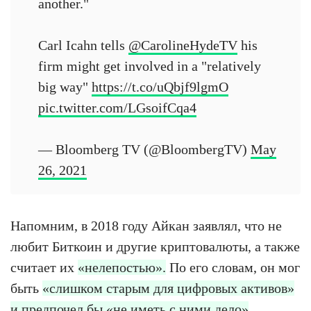
another."
Carl Icahn tells
@CarolineHydeTV
his
firm might get involved in a "relatively
big way"
https://t.co/uQbjf9lgmO
pic.twitter.com/LGsoifCqa4
— Bloomberg TV (@BloombergTV)
May
26, 2021
Напомним, в 2018 году Айкан заявлял, что не
любит Биткоин и другие криптовалюты, а также
считает их
«нелепостью».
По его словам, он мог
быть
«слишком старым для цифровых активов»
и предпочел бы «не иметь с ними дело»
.