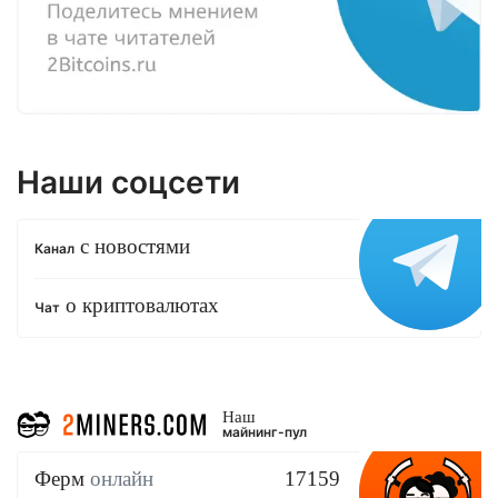
Наши соцсети
с новостями
Канал
о криптовалютах
Чат
Наш
майнинг-пул
Ферм
онлайн
17159