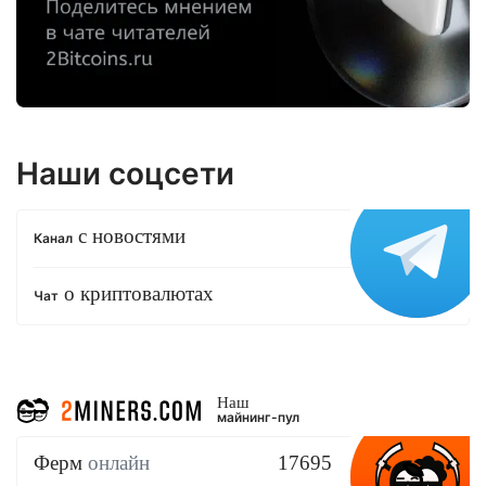
Наши соцсети
с новостями
Канал
о криптовалютах
Чат
Наш
майнинг-пул
Ферм
онлайн
17695