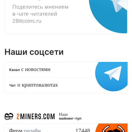
Наши соцсети
с новостями
Канал
о криптовалютах
Чат
Наш
майнинг-пул
Ферм
онлайн
17448