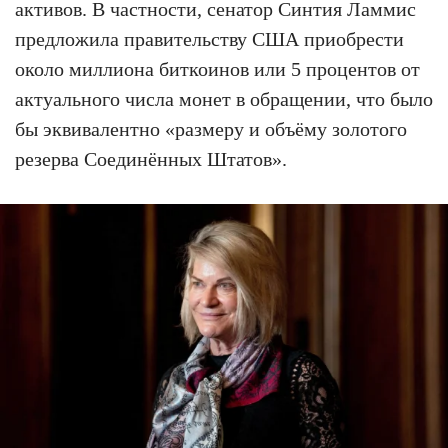
активов. В частности, сенатор Синтия Ламмис
предложила правительству США приобрести
около миллиона биткоинов или 5 процентов от
актуального числа монет в обращении, что было
бы эквивалентно «размеру и объёму золотого
резерва Соединённых Штатов».