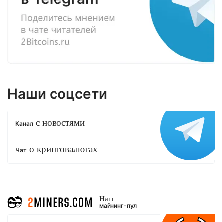
Наши соцсети
с новостями
Канал
о криптовалютах
Чат
Наш
майнинг-пул