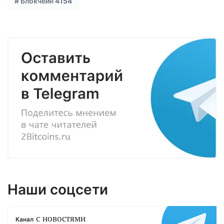
#
Блокчейн
4154
Наши соцсети
с новостями
Канал