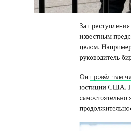
За преступления
известным предс
целом. Например
руководитель би
Он
провёл там ч
юстиции США. Пр
самостоятельно 
продолжительнос