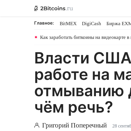
Главное:
BitMEX
DigiCash
Биржа EX
Ethereum на PoS
Shares в майн
Как заработать биткоины на видеокарте в
Власти США
работе на м
отмыванию д
чём речь?
Григорий Поперечный
28 сентя