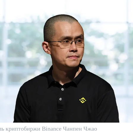
ль криптобиржи Binance Чанпен Чжао