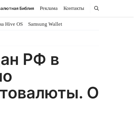
Поиск
Поиск
Реклама
Контакты
алютная Библия
на Hive OS
Samsung Wallet
ан РФ в
по
птовалюты. О