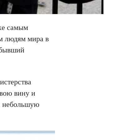
же самым
м людям мира в
 бывший
истерства
вою вину и
на небольшую