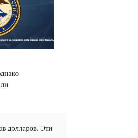
однако
ели
ов долларов. Эти