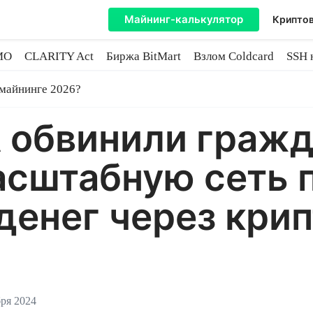
Майнинг-калькулятор
Криптов
MO
CLARITY Act
Биржа BitMart
Взлом Coldcard
SSH 
инге
 майнинге 2026?
 обвинили гражд
асштабную сеть 
енег через кри
бря 2024