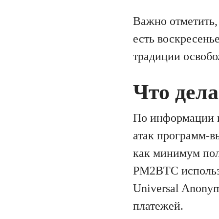
Важно отметить,
есть воскресень
традиции освобо
Что дел
По информации 
атак программ-в
как минимум пол
PM2BTC использу
Universal Anony
платежей.