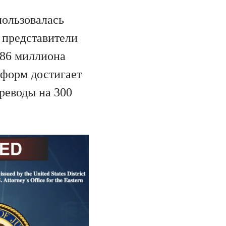
пользовалась
 представители
.86 миллиона
тформ достигает
ереводы на 300