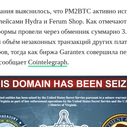
вания выяснилось, что PM2BTC активно ис
лейсами Hydra и Ferum Shop. Как отмечают
тформы провели через обменник суммарно 3
 объём незаконных транзакций других пла
ов, тогда как биржа Garantex совершила п
 сообщает
Cointelegraph
.