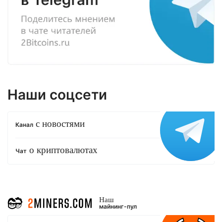
Наши соцсети
с новостями
Канал
о криптовалютах
Чат
Наш
майнинг-пул