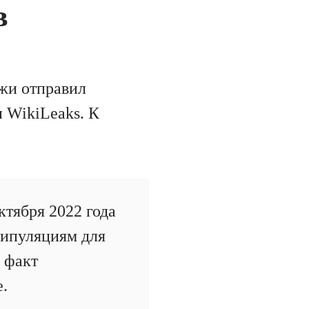
в
чжи отправил
 WikiLeaks. К
тября 2022 года
нипуляциям для
л факт
е.