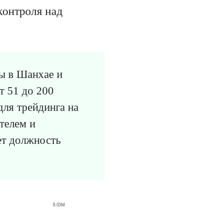
контроля над
ы в Шанхае и
т 51 до 200
для трейдинга на
телем и
ет должность