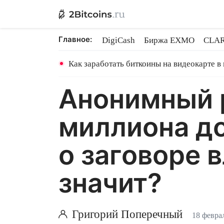
Главное:
DigiCash
Биржа EXMO
CLAR
Ethereum на PoS
Кредит на Bit
Как заработать биткоины на видеокарте в
Анонимный р
миллиона до
о заговоре в
значит?
Григорий Поперечный
18 февра