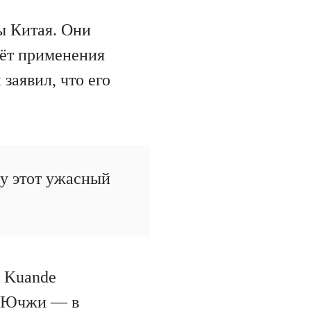
ы Китая. Они
чёт применения
заявил, что его
ну этот ужасный
а Kuande
й Ючжи — в