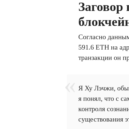
Заговор 
блокчей
Согласно данны
591.6 ETH на ад
транзакции он п
Я Ху Лэчжи, обы
я понял, что с 
контроля сознани
существования эт