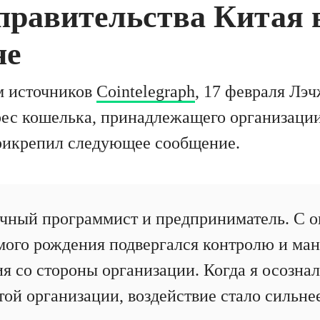
правительства Китая 
не
м источников
Cointelegraph
, 17 февраля Лэ
рес кошелька, принадлежащего организации
рикрепил следующее сообщение.
чный программист и предприниматель. С ок
самого рождения подвергался контролю и ма
я со стороны организации. Когда я осозна
ой организации, воздействие стало сильне