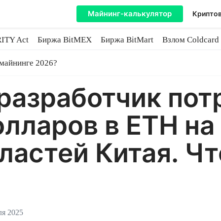
Майнинг-калькулятор
Криптов
ITY Act
Биржа BitMEX
Биржа BitMart
Взлом Coldcard
coin
 майнинге 2026?
азработчик потр
лларов в ETH на
ластей Китая. Чт
ля 2025