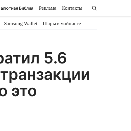
Поиск
Поиск
Реклама
Контакты
алютная Библия
Samsung Wallet
Шары в майнинге
атил 5.6
 транзакции
о это