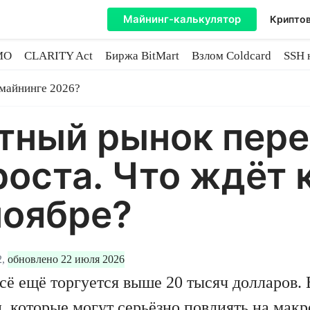
Майнинг-калькулятор
Криптов
MO
CLARITY Act
Биржа BitMart
Взлом Coldcard
SSH 
инге
 майнинге 2026?
тный рынок пере
роста. Что ждёт 
ноябре?
,
обновлено 22 июля 2026
сё ещё торгуется выше 20 тысяч долларов.
 которые могут серьёзно повлиять на мак