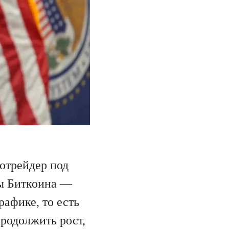
отрейдер под
ны Биткоина —
афике, то есть
родолжить рост,