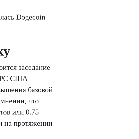
алась Dogecoin
ку
оится заседание
 ФРС США
овышения базовой
 мнении, что
тов или 0.75
 и на протяжении