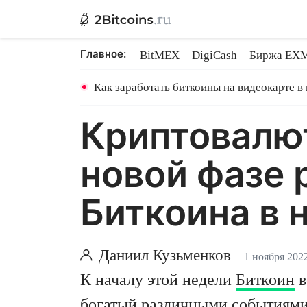
Главное:
BitMEX
DigiCash
Биржа EX
Ethereum на PoS
Shares в майн
Как заработать биткоины на видеокарте в
Криптовалю
новой фазе 
Биткоина в 
Даниил Кузьменков
1 ноября 2022
К началу этой недели
Биткоин
в
богатый различными событиями,