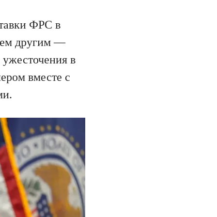
тавки ФРС в
-чем другим —
 ужесточения в
ером вместе с
ми.