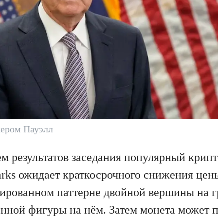
ером Пауэлл
м результатов заседания популярный крипт
rks ожидает краткосрочного снижения це
мированном паттерне двойной вершины на гр
ённой фигуры на нём. Затем монета может п