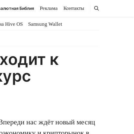
Поиск
Поиск
Реклама
Контакты
алютная Библия
на Hive OS
Samsung Wallet
ходит к
курс
 Впереди нас ждёт новый месяц
роэкономику и крипторынок в