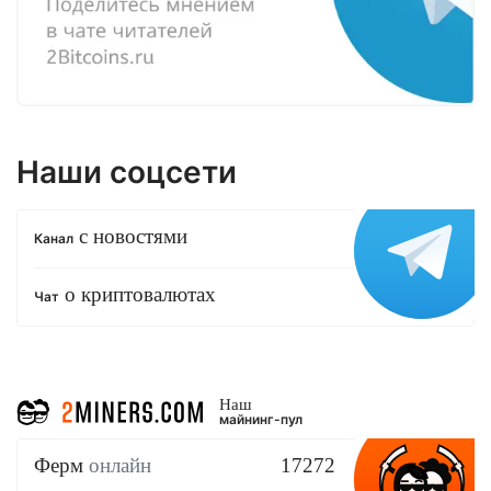
Наши соцсети
с новостями
Канал
о криптовалютах
Чат
Наш
майнинг-пул
Ферм
онлайн
17272