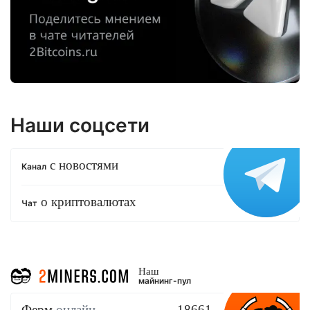
Наши соцсети
с новостями
Канал
о криптовалютах
Чат
Наш
майнинг-пул
Ферм
онлайн
18661