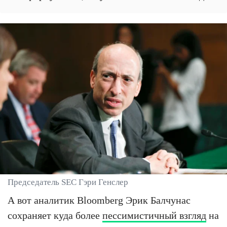
Председатель SEC Гэри Генслер
А вот аналитик Bloomberg Эрик Балчунас
сохраняет куда более
пессимистичный взгляд
на