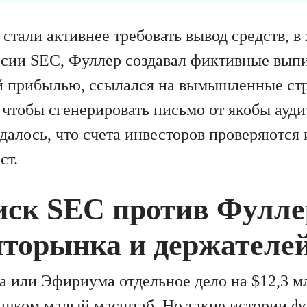
стали активнее требовать вывод средств, в
рсии SEC, Фуллер создавал фиктивные выпи
 прибылью, ссылался на вымышленные стр
 чтобы сгенерировать письмо от якобы ауд
далось, что счета инвесторов проверяются 
ст.
иск SEC против Фулле
пторынка и держателей
а или Эфириума отдельное дело на $12,3 
ишком малый масштаб. Но такие истории 