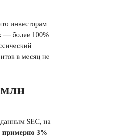
что инвесторам
ях — более 100%
ссический
нтов в месяц не
 млн
 данным SEC, на
ть примерно 3%