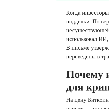
Когда инвесторы 
подделки. По ве
несуществующей
использовал ИИ,
В письме утверж
переведены в тра
Почему 
для кри
На цену Биткоин
влияет — это сл