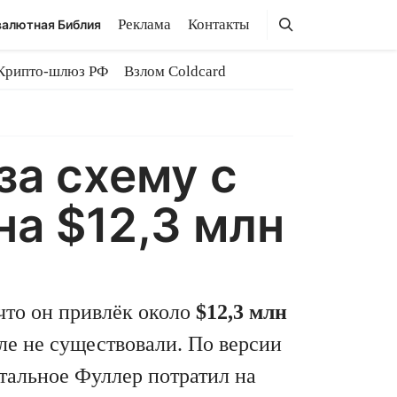
Поиск
Поиск
Реклама
Контакты
алютная Библия
Крипто-шлюз РФ
Взлом Coldcard
за схему с
а $12,3 млн
 что он привлёк около
$12,3 млн
ле не существовали. По версии
стальное Фуллер потратил на