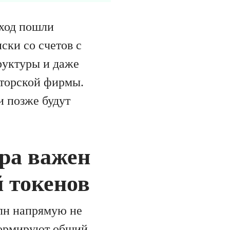
 ход пошли
ски со счетов с
уктуры и даже
иторской фирмы.
и позже будут
ра важен
 токенов
млн напрямую не
формируют общий