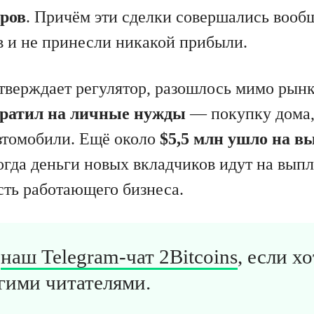
оров
. Причём эти сделки совершались вооб
 и не принесли никакой прибыли.
утверждает регулятор, разошлось мимо рын
тратил на личные нужды
— покупку дома,
втомобили. Ещё около
$5,5 млн ушло на в
когда деньги новых вкладчиков идут на вып
сть работающего бизнеса.
в
наш Telegram-чат 2Bitcoins
, если х
гими читателями.