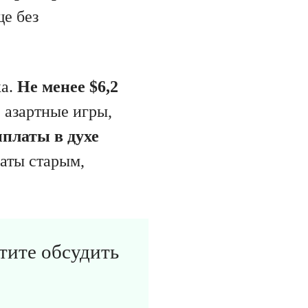
ще без
ка.
Не менее $6,2
 азартные игры,
ыплаты в духе
латы старым,
отите обсудить