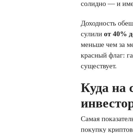
солидно — и име
Доходность обещ
сулили
от 40% д
меньше чем за м
красный флаг: г
существует.
Куда на 
инвесто
Самая показател
покупку крипто