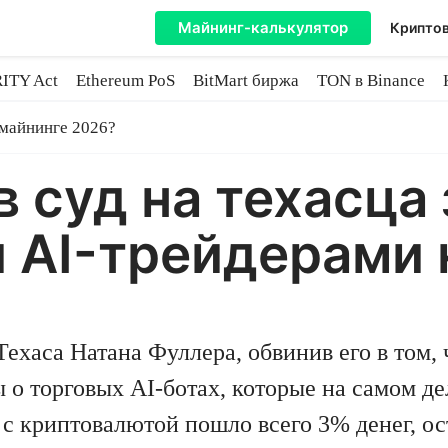
Майнинг-калькулятор
Криптов
ITY Act
Ethereum PoS
BitMart биржа
TON в Binance
ытие
 майнинге 2026?
 суд на техасца 
AI-трейдерами н
ехаса Натана Фуллера, обвинив его в том,
 о торговых AI-ботах, которые на самом де
 с криптовалютой пошло всего 3% денег, о