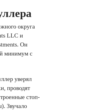
уллера
Южного округа
nts LLC и
stments. Он
ой минимум с
уллер уверял
и, проводят
строенные стоп-
). Звучало