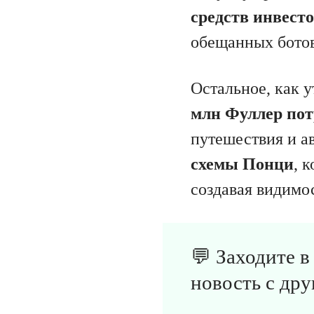
средств инвест
обещанных ботов
Остальное, как 
млн Фуллер по
путешествия и а
схемы Понци
, 
создавая видимо
💬 Заходите 
новость с дру