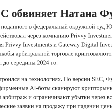
EC обвиняет Натана Ф
 поданного в федеральный окружной суд 
действовал через компанию Privvy Investme
я Privvy Investments и Gateway Digital Inve
 якобы арбитражной торговле криптовалют
а до середины 2024-го.
троился на технологиях. По версии SEC, Ф
 фирменные AI-боты сканируют крипторынк
 арбитраж и ограничивают убытки через в
ческие заявки на продажу при падении цены