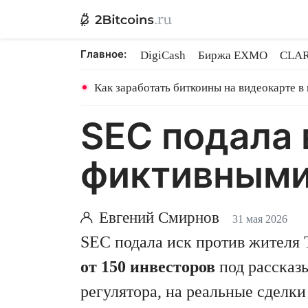
Главное:
DigiCash
Биржа EXMO
CLAR
Шары в майнинге
BitMEX закр
Как заработать биткоины на видеокарте в
SEC подала в
фиктивными 
Евгений Смирнов
31 мая 2026
SEC подала иск против жителя Т
от 150 инвесторов
под рассказы
регулятора, на реальные сделки