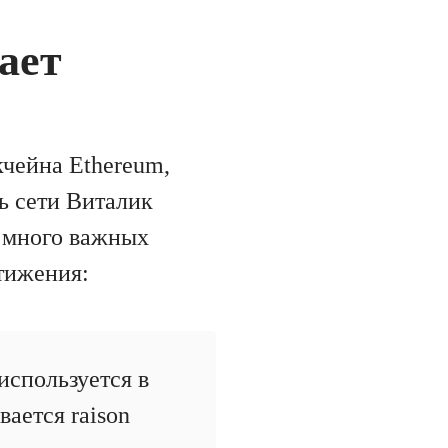
ает
кчейна Ethereum,
ь сети Виталик
т много важных
тижения:
используется в
ается raison