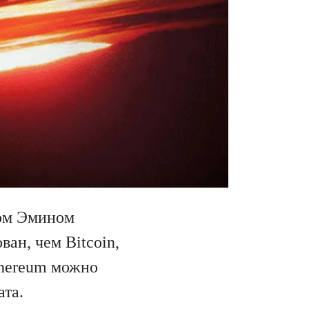
ром Эмином
ан, чем Bitcoin,
thereum можно
ата.