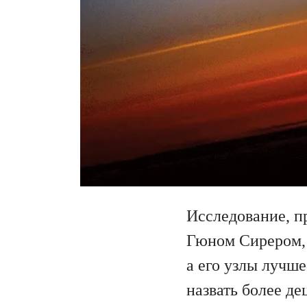
Исследование, п
Гюном Сирером, п
а его узлы лучш
назвать более де