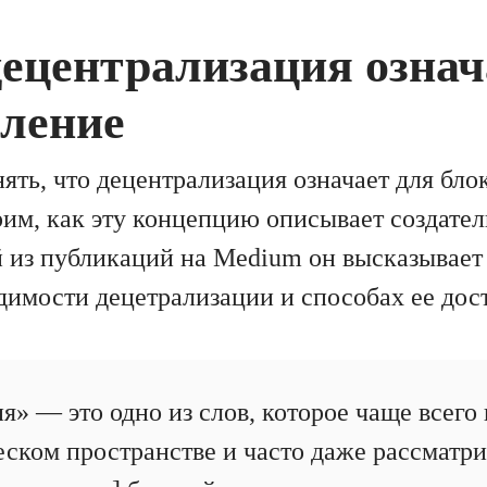
децентрализация означ
еление
ять, что децентрализация означает для бло
рим, как эту концепцию описывает создател
й из публикаций на Medium он высказывае
димости децетрализации и способах ее дос
» — это одно из слов, которое чаще всего 
ском пространстве и часто даже рассматрив