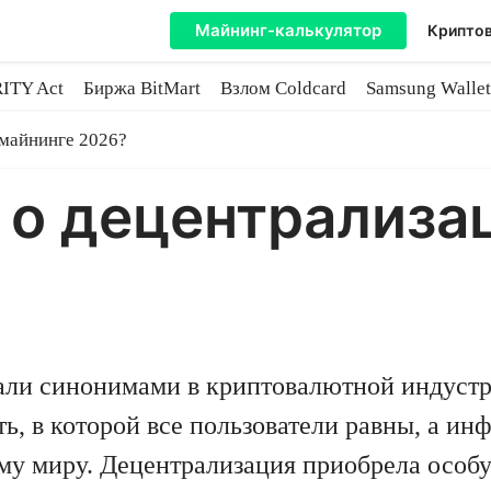
Майнинг-калькулятор
Криптов
ITY Act
Биржа BitMart
Взлом Coldcard
Samsung Wallet
майнинге
 майнинге 2026?
 о децентрализа
тали синонимами в криптовалютной индустр
ть, в которой все пользователи равны, а и
му миру. Децентрализация приобрела особу