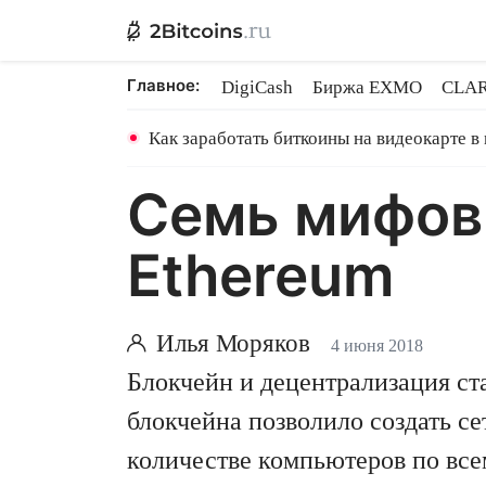
Главное:
DigiCash
Биржа EXMO
CLAR
Binance TON GRAM
Shares в 
Как заработать биткоины на видеокарте в
Семь мифов
Ethereum
Илья Моряков
4 июня 2018
Блокчейн и децентрализация с
блокчейна позволило создать се
количестве компьютеров по все