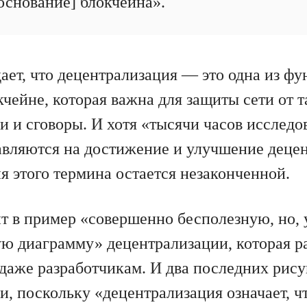
 основание] блокчейна».
ает, что децентрализация — это одна из ф
чейне, которая важна для защиты сети от т
и и сговоры. И хотя «тысячи часов исследо
авляются на достижение и улучшение деце
я этого термина остается незаконченной.
т в пример «совершенно бесполезную, но,
ю диаграмму» децентрализации, которая р
 даже разработчикам. И два последних рис
, поскольку «децентрализация означает, чт