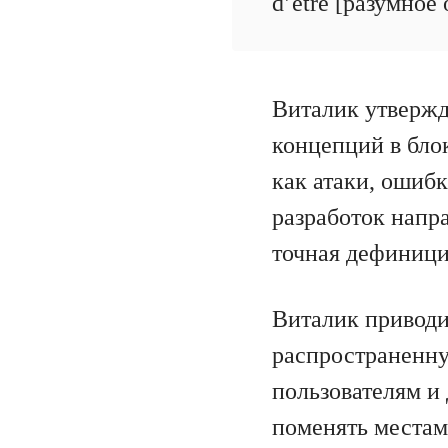
d’être [разумное
Виталик утвержд
концепций в блок
как атаки, ошибк
разработок напр
точная дефиници
Виталик приводи
распространенну
пользователям и
поменять местами