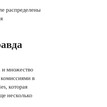
еле распределены
ся
равда
а и множество
 комиссиями в
es, которая
еще несколько