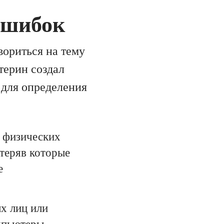
ошибок
вориться на тему
терин создал
 для определения
е физических
теряв которые
е
х лиц или