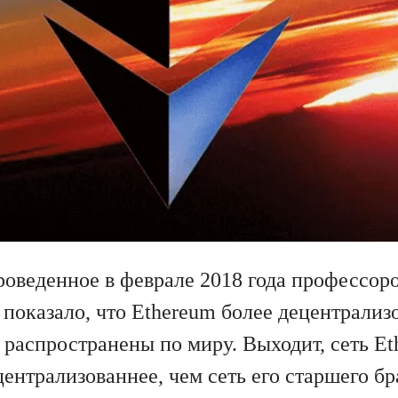
роведенное в феврале 2018 года профессо
оказало, что Ethereum более децентрализов
е распространены по миру. Выходит, сеть E
централизованнее, чем сеть его старшего бр