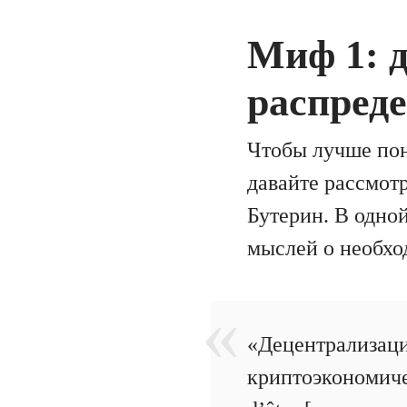
Миф 1: 
распред
Чтобы лучше пон
давайте рассмот
Бутерин. В одно
мыслей о необхо
«Децентрализация
криптоэкономиче