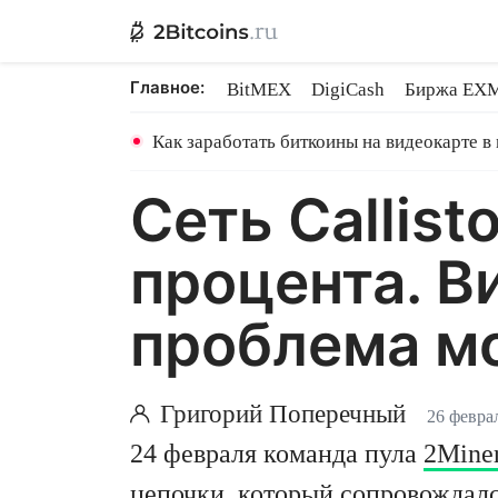
Главное:
BitMEX
DigiCash
Биржа EX
Ethereum на PoS
Shares в майн
Как заработать биткоины на видеокарте в
Сеть Callist
процента. В
проблема м
Григорий Поперечный
26 февра
24 февраля команда пула
2Mine
цепочки, который сопровождалс