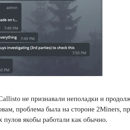
allisto не признавали неполадки и продол
овам, проблема была на стороне 2Miners, п
х пулов якобы работали как обычно.