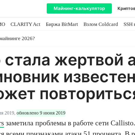
Майнинг-калькулятор
Криптов
MO
CLARITY Act
Биржа BitMart
Взлом Coldcard
SSH 
инге
 майнинге 2026?
o стала жертвой 
иновник известен
ожет повторитьс
ля 2019,
обновлено 9 июня 2019
rs
заметила проблемы в работе сети Callisto
я всеми признаками атаки 51 процента. В р