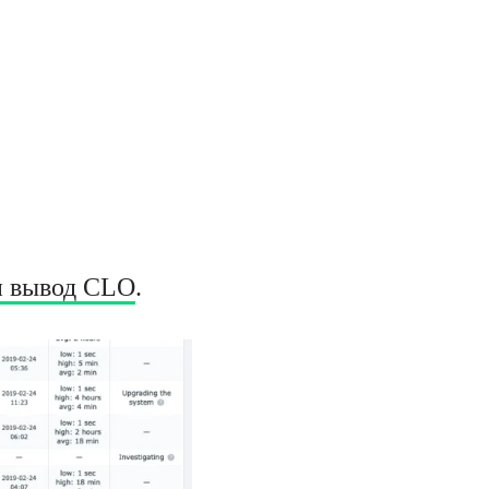
и вывод CLO
.