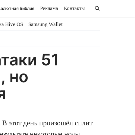
Поиск
Поиск
Реклама
Контакты
алютная Библия
на Hive OS
Samsung Wallet
атаки 51
, но
я
. В этот день произошёл сплит
езультате некоторые ноды