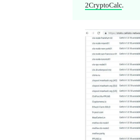
2CryptoCalc
.