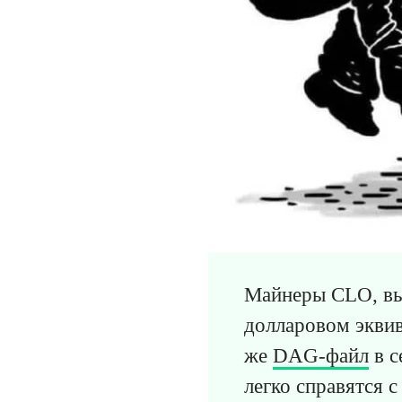
Майнеры CLO, вы
долларовом эквив
же
DAG-файл
в с
легко справятся 