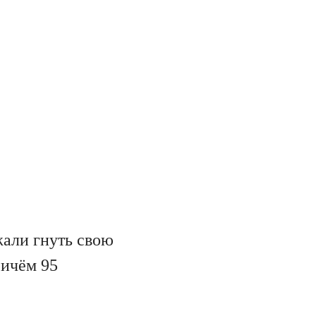
жали гнуть свою
ричём 95