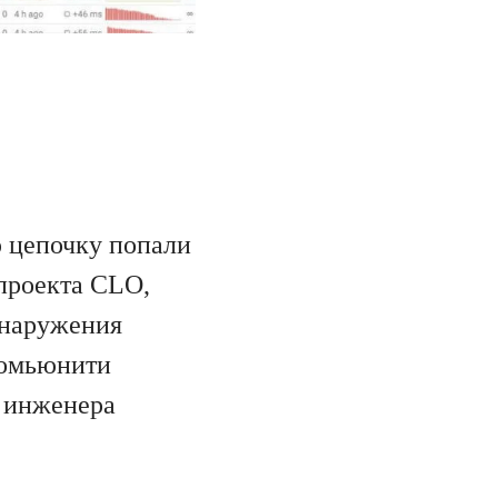
ю цепочку попали
 проекта CLO,
бнаружения
комьюнити
о инженера