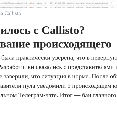
а Callisto
илось с Callisto?
ование происходящего
 была практически уверена, что в неверну
Разработчики связались с представителями
е заверили, что ситуация в норме. После о
авители пула уведомили о происходящем 
иальном Телеграм-чате. Итог — бан главног