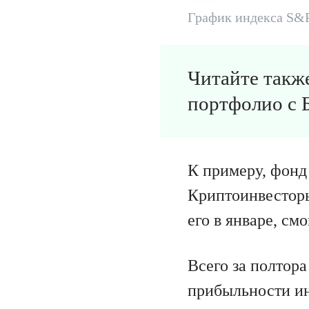
График индекса S&P 
Читайте такж
портфолио с 
К примеру, фонд 
Криптоинвесторы
его в январе, см
Всего за полтора
прибыльности ин