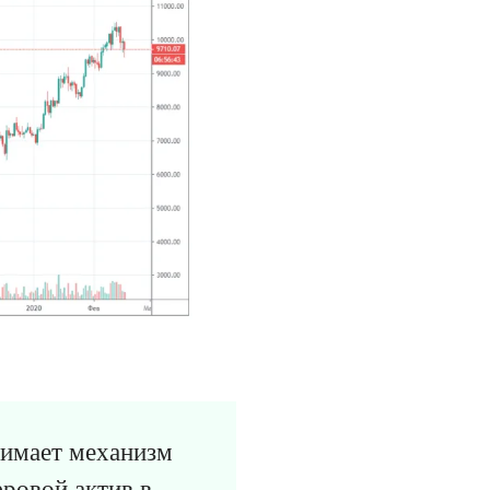
нимает механизм
фровой актив в