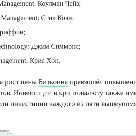
 Management: Коулман Чейз;
t Management: Стив Коэн;
 Гриффин;
technology: Джим Симмонс;
nagement: Крис Хон.
да рост цены
Биткоина
превзошёл повышени
нтов. Инвестиции в криптовалюту также и
ели инвестиции каждого из пяти вышеупом