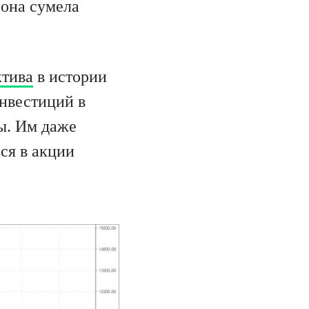
 она сумела
ктива
в истории
нвестиций в
ы. Им даже
ся в акции