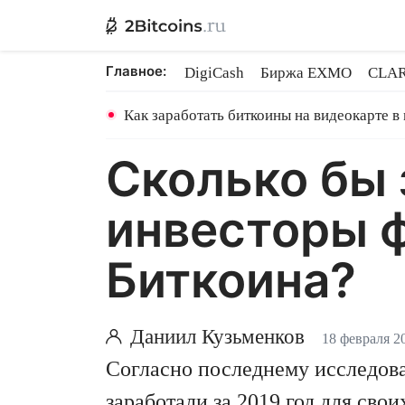
Главное:
DigiCash
Биржа EXMO
CLAR
Ethereum на PoS
Кредит на Bit
Как заработать биткоины на видеокарте в
Сколько бы 
инвесторы 
Биткоина?
Даниил Кузьменков
18 февраля 2
Согласно последнему исследов
заработали за 2019 год для св