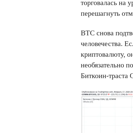
торговалась на у
перешагнуть отм
BTC снова подт
человечества. Е
криптовалюту, о
необязательно п
Биткоин-траста Gr