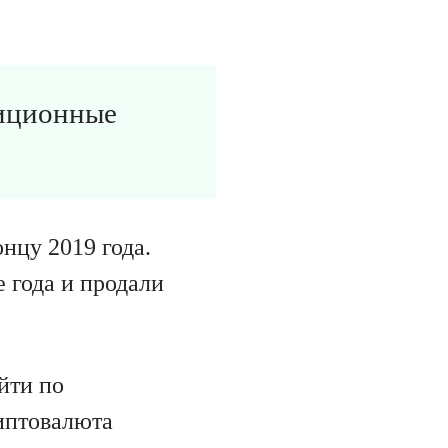
тиционные
нцу 2019 года.
 года и продали
йти по
иптовалюта