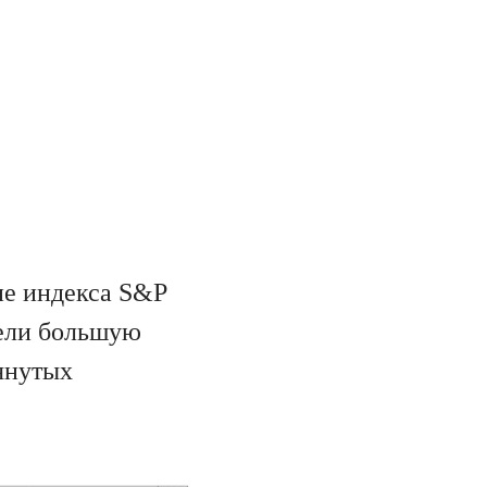
е индекса S&P
мели большую
янутых