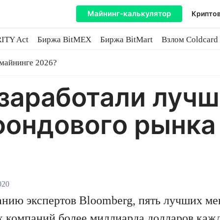
Майнинг-калькулятор
Криптов
ITY Act
Биржа BitMEX
Биржа BitMart
Взлом Coldcard
coin
 майнинге 2026?
заработали луч
фондового рынка
020
анию экспертов Bloomberg, пять лучших м
оих компаний более миллиарда долларов ка