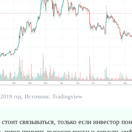
2019 год. Источник: Tradingview
 стоит связываться, только если инвестор по
, готов принять высокие риски и держать ци