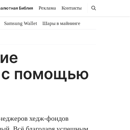
Поиск
Поиск
Реклама
Контакты
алютная Библия
Samsung Wallet
Шары в майнинге
шие
 с помощью
енеджеров хедж-фондов
ждый. Всё благодаря успешным