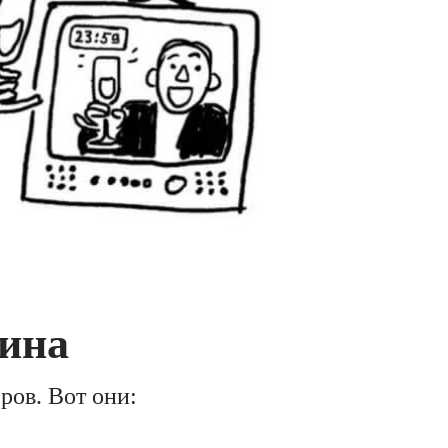
ина
ов. Вот они: