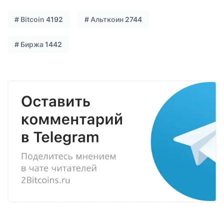
#
Bitcoin
4192
#
Альткоин
2744
#
Биржа
1442