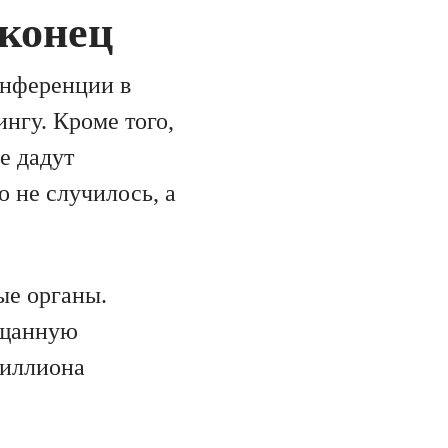
 конец
онференции в
нгу. Кроме того,
е дадут
о не случилось, а
ые органы.
ещанную
миллиона