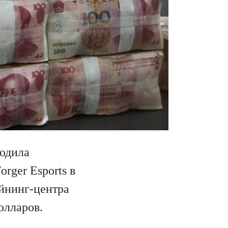
водила
rger Esports в
йнинг-центра
олларов.