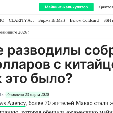
Майнинг-калькулятор
Криптов
MO
CLARITY Act
Биржа BitMart
Взлом Coldcard
SSH 
инге
 майнинге 2026?
 разводилы собр
лларов с китайц
к это было?
18,
обновлено 23 марта 2020
ws Agency
, более 70 жителей Макао стали
омпанию, которая обещала ежемесячно
майн