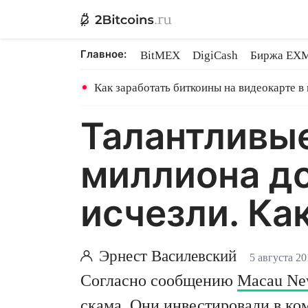
Главное:
BitMEX
DigiCash
Биржа EX
Ethereum на PoS
Shares в майн
Как заработать биткоины на видеокарте в
Талантливые
миллиона до
исчезли. Ка
Эрнест Василевский
5 августа 20
Согласно сообщению
Macau Ne
скама. Они инвестировали в к