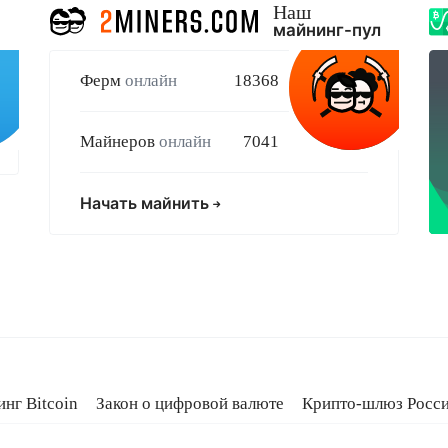
Наш
майнинг-пул
Ферм
онлайн
18368
Майнеров
онлайн
7041
Начать майнить
нг Bitcoin
Закон о цифровой валюте
Крипто-шлюз Росс
oldcard
Кредит на Bitcoin