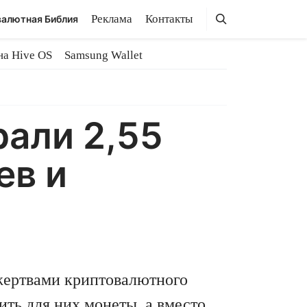
Поиск
Поиск
Реклама
Контакты
алютная Библия
на Hive OS
Samsung Wallet
али 2,55
ев и
 жертвами криптовалютного
ить
для них монеты, а вместо