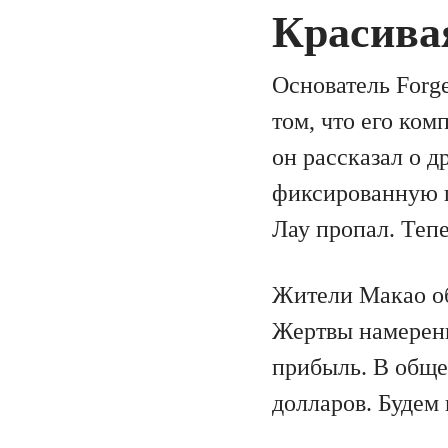
Красива
Основатель Forg
том, что его ком
он рассказал о д
фиксированную пр
Лау пропал. Тепе
Жители Макао об
Жертвы намерены
прибыль. В обще
долларов. Будем