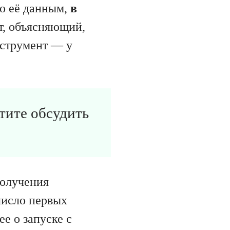
о её данным,
в
ст, объясняющий,
нструмент — у
отите обсудить
получения
число первых
ее о запуске с