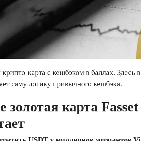
 крипто-карта с кешбэком в баллах. Здесь в
няет саму логику привычного кешбэка.
е золотая карта Fasset
тает
тратить USDT у миллионов мерчантов Vi