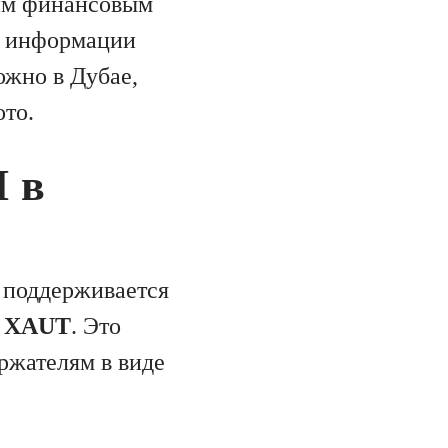
ким финансовым
о информации
жно в Дубае,
ото.
M в
 поддерживается
в XAUT
. Это
ржателям в виде