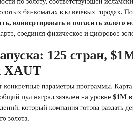
дности по золоту, соответствующей исламс
золотых банкоматах в ключевых городах. П
ть, конвертировать и погасить золото
мо
арте, соединяя физическое и цифровое зол
пуска: 125 стран, $1
х XAUT
ет конкретные параметры программы. Карта
а общий пул наград заявлен на уровне
$1M 
дений, который компания готова раздать де
о золота.