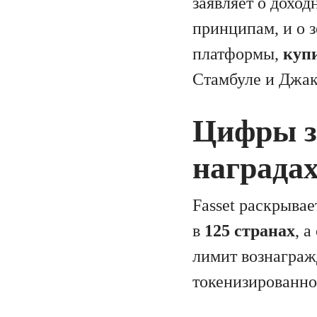
заявляет о дохо
принципам, и о 
платформы,
купи
Стамбуле и Джак
Цифры за
награда
Fasset раскрыва
в
125 странах
, 
лимит вознаграж
токенизированног