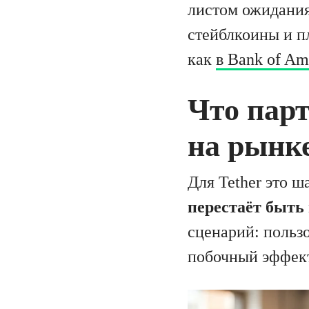
листом ожидания
стейблкоины и п
как
в Bank of Am
Что парт
на рынк
Для Tether это ш
перестаёт быть
сценарий: пользо
побочный эффект