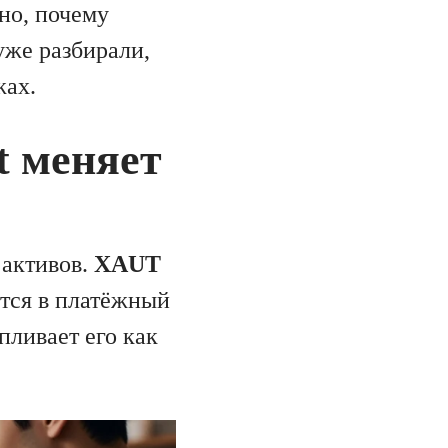
но, почему
уже разбирали,
жах.
t меняет
 активов.
XAUT
тся в платёжный
пливает его как