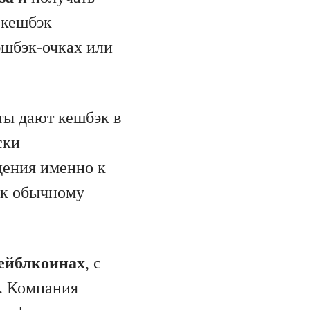
 кешбэк
кэшбэк-очках или
ты дают кешбэк в
ски
дения именно к
 к обычному
тейблкоинах
, с
). Компания