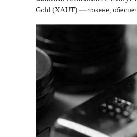
Gold (XAUT) — токене, обеспе