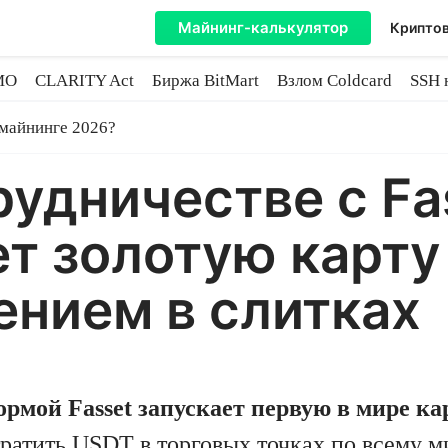
Майнинг-калькулятор
Криптов
MO
CLARITY Act
Биржа BitMart
Взлом Coldcard
SSH 
инге
 майнинге 2026?
рудничестве с Fa
т золотую карту 
нием в слитках
ормой Fasset запускает первую в мире ка
тратить USDT в торговых точках по всему м