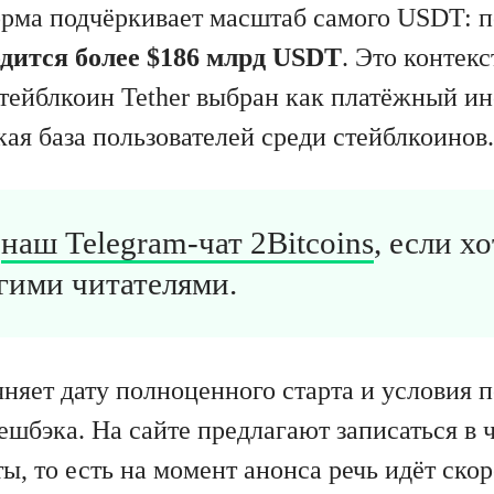
рма подчёркивает масштаб самого USDT: п
дится более $186 млрд USDT
. Это контек
тейблкоин Tether выбран как платёжный и
ая база пользователей среди стейблкоинов.
в
наш Telegram-чат 2Bitcoins
, если х
гими читателями.
чняет дату полноценного старта и условия 
ешбэка. На сайте предлагают записаться в 
ы, то есть на момент анонса речь идёт скор