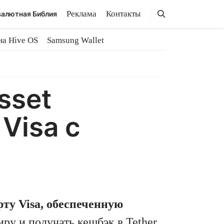
Поиск
Поиск
Реклама
Контакты
алютная Библия
на Hive OS
Samsung Wallet
sset
Visa с
рту Visa, обеспеченную
иру и получать кешбэк в Tether