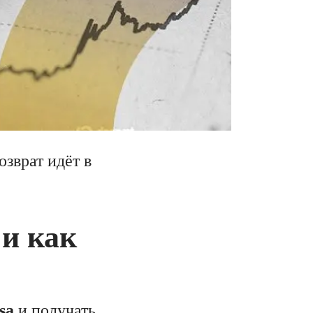
озврат идёт в
 и как
sa
и получать