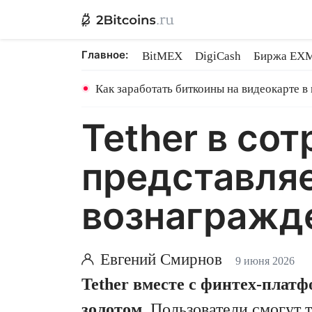
Главное:
BitMEX
DigiCash
Биржа EX
Ethereum на PoS
Shares в майн
Как заработать биткоины на видеокарте в
Tether в сот
представляе
вознагражде
Евгений Смирнов
9 июня 2026
Tether вместе с финтех-платф
золотом
. Пользователи смогут 