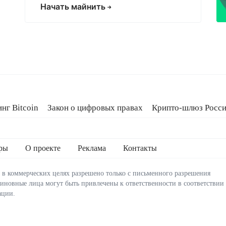
Начать майнить
нг Bitcoin
Закон о цифровых правах
Крипто-шлюз Росс
тная библия
Эксплойт Coldcard
ры
О проекте
Реклама
Контакты
 в коммерческих целях разрешено только с письменного разрешения
виновные лица могут быть привлечены к ответственности в соответствии
ации.