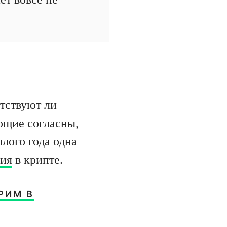
етствуют ли
ющие согласны,
лого года одна
ния
в крипте.
РИМ В