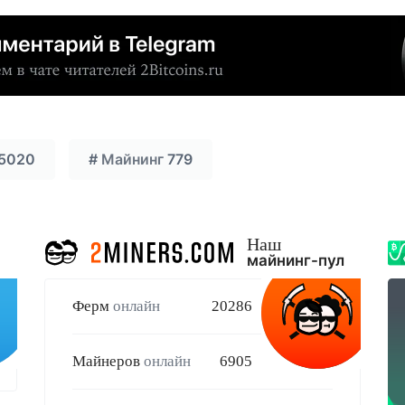
5020
#
Майнинг
779
Наш
майнинг-пул
Ферм
онлайн
20286
Майнеров
онлайн
6905