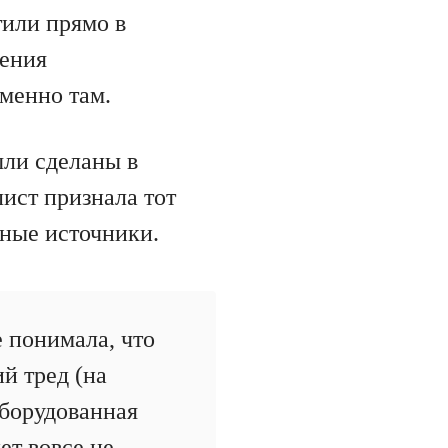
тили прямо в
нения
менно там.
ыли сделаны в
ист признала тот
нные источники.
 понимала, что
й тред (на
оборудованная
ет вовсе не