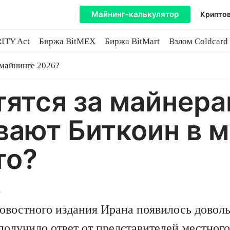
Майнинг-калькулятор
Криптов
ITY Act
Биржа BitMEX
Биржа BitMart
Взлом Coldcard
coin
 майнинге 2026?
тятся за майнера
ают Биткоин в м
то?
9
новостного издания Ирана появилось довол
получило ответ от представителей местного