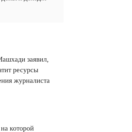
Машхади заявил,
атит ресурсы
ения журналиста
на которой