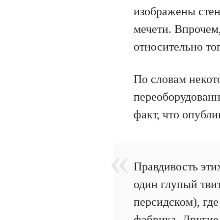
изображены стен
мечети. Впрочем
относительно то
По словам некот
переоборудованн
факт, что опубл
Правдивость эти
один глупый твит
персидском), где
фабрика. Другие