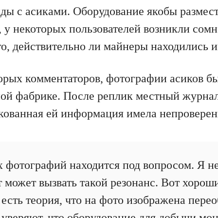
ды с асиками. Оборудование якобы размес
, у некоторых пользователей возникли сом
го, действительно ли майнеры находились и
орых комментаторов, фотографии асиков б
ой фабрике. После реплик местный журнал
икованная ей информация имела непровере
х фотографий находится под вопросом. Я не
 может вызвать такой резонанс. Вот хороши
 есть теория, что на фото изображена пере
 уверяют, что оборудование для добычи мон