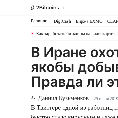
Главное:
DigiCash
Биржа EXMO
CLAR
Ethereum на PoS
Кредит на Bit
Как заработать биткоины на видеокарте в
В Иране охо
якобы добыв
Правда ли э
Даниил Кузьменков
29 июня 201
В Твиттере одной из работниц 
быстро стало вирусным и даже 