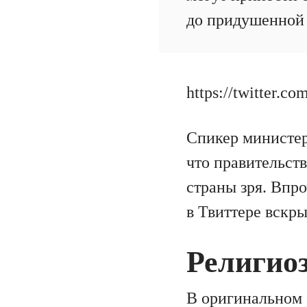
до придушенной 
https://twitter.
Спикер министер
что правительст
страны зря. Впр
в Твиттере вскр
Религио
В оригинальном 