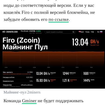
ноды до соответствующей версии. Если у вас
кошелёк Firo с полной версией блокчейна, не
забудьте обновить его
по ссылке
.
Майнинг-пул 2miners
Команда
Gminer
не будет поддерживать