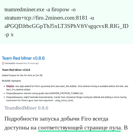
teamredminer.exe -a firopow -o
stratum+tcp://firo.2miners.com:8181 -u
aPGQDJrbcGGpThJ5xLT3SPhVftVsgqcvxR.RIG_ID
-p x
TeamRedMiner 0.8.6
Подробности запуска добычи Firo всегда
доступны на
соответствующей странице пула
. В