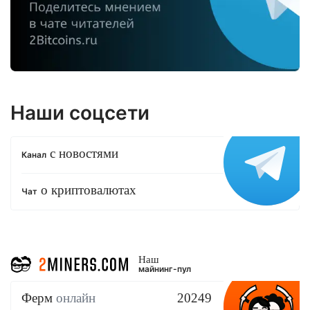
Наши соцсети
с новостями
Канал
о криптовалютах
Чат
Наш
майнинг-пул
Ферм
онлайн
20249