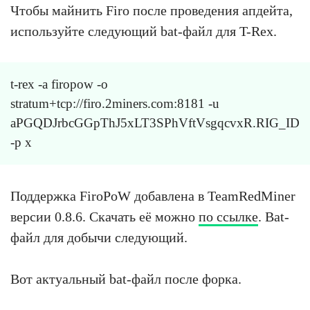
Чтобы майнить Firo после проведения апдейта,
используйте следующий bat-файл для T-Rex.
t-rex -a firopow -o
stratum+tcp://firo.2miners.com:8181 -u
aPGQDJrbcGGpThJ5xLT3SPhVftVsgqcvxR.RIG_ID
-p x
Поддержка FiroPoW добавлена в TeamRedMiner
версии 0.8.6. Скачать её можно
по ссылке
. Bat-
файл для добычи следующий.
Вот актуальный bat-файл после форка.