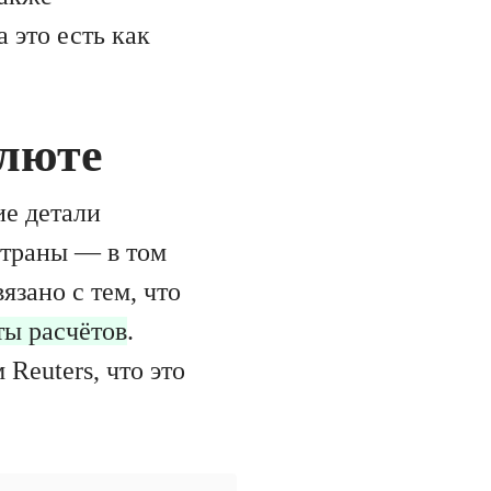
 это есть как
алюте
ие детали
страны — в том
зано с тем, что
ты расчётов
.
euters, что это