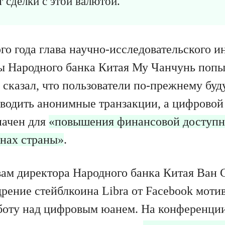
 сделки с этой валютой.
го года глава научно-исследовательского и
 Народного банка Китая Му Чанчунь попыт
 сказал, что пользователи по-прежнему буд
водить анонимные транзакции, а цифровой
начен для
«повышения финансовой доступн
нах страны»
.
вам директора Народного банка Китая Ван 
дрение стейблкоина Libra от Facebook моти
аботу над цифровым юанем. На конференци