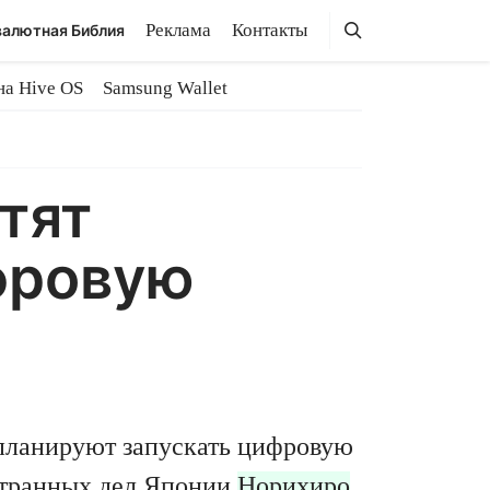
Поиск
Поиск
Реклама
Контакты
алютная Библия
на Hive OS
Samsung Wallet
тят
фровую
 планируют запускать цифровую
странных дел Японии
Норихиро