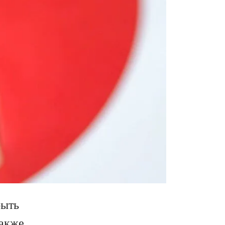
быть
также