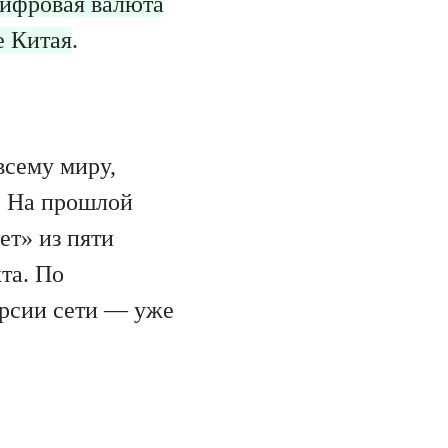
цифровая валюта
е Китая
.
всему миру,
. На прошлой
ет» из пяти
та. По
ерсии сети — уже