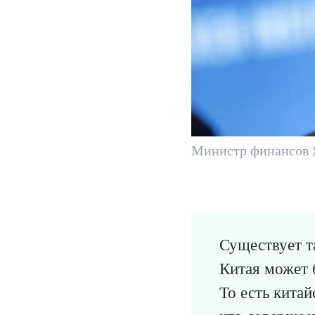
Министр финансов Я
Существует т
Китая может 
То есть китай