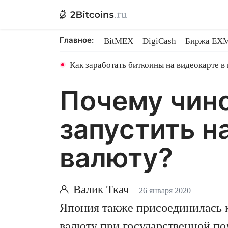
Главное:
BitMEX
DigiCash
Биржа EX
Ethereum на PoS
Shares в майн
Как заработать биткоины на видеокарте в
Почему чино
запустить 
валюту?
Валик Ткач
26 января 2020
Япония также присоединилась 
валюту при государственной п