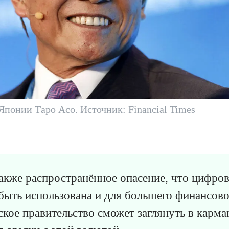
понии Таро Асо. Источник: Financial Times
акже распространённое опасение, что цифров
быть использована и для большего финансово
ское правительство сможет заглянуть в карм