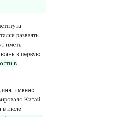
нститута
ался развеять
ут иметь
 юань в первую
ости в
Синя, именно
вировало Китай
и в июле