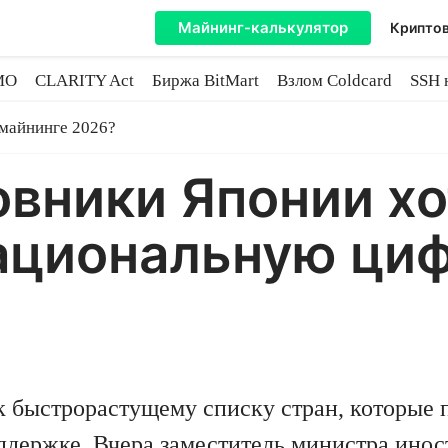
Майнинг-калькулятор
Криптов
MO
CLARITY Act
Биржа BitMart
Взлом Coldcard
SSH 
инге
 майнинге 2026?
вники Японии хо
национальную ци
к быстрорастущему списку стран, которые
оддержке. Вчера заместитель министра ино