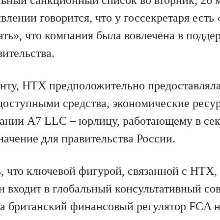
влении говорится, что у госсекретаря есть
ать», что компания была вовлечена в подде
вительства.
нту, HTX предположительно предоставлял
 доступными средства, экономические ресу
ании A7 LLC – юрлицу, работающему в се
начение для правительства России.
, что ключевой фигурой, связанной с HTX, 
н входит в глобальный консультативный со
да британский финансовый регулятор FCA н