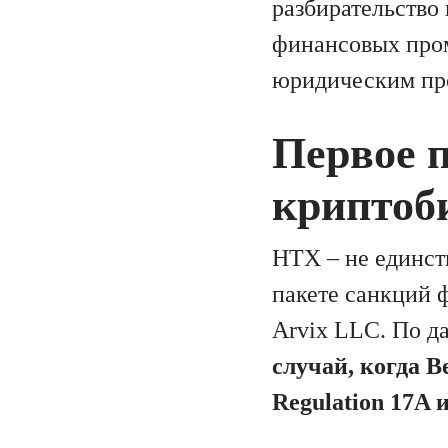
разбирательство
финансовых пром
юридическим про
Первое 
криптоб
HTX – не единст
пакете санкций ф
Arvix LLC. По д
случай, когда 
Regulation 17A