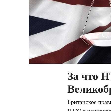
За что 
Великоб
Британское прав
HTX) в национал