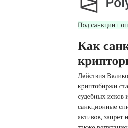
Под санкции поп
Как сан
криптор
Действия Велико
криптобиржи ста
судебных исков 
санкционные спи
активов, запрет 
также репутацио