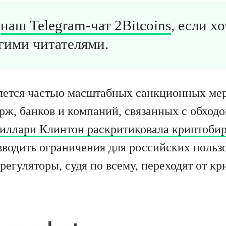
в
наш Telegram-чат 2Bitcoins
, если х
гими читателями.
яется частью масштабных санкционных ме
рж, банков и компаний, связанных с обход
иллари Клинтон раскритиковала криптоби
вводить ограничения для российских пользо
регуляторы, судя по всему, переходят от кр