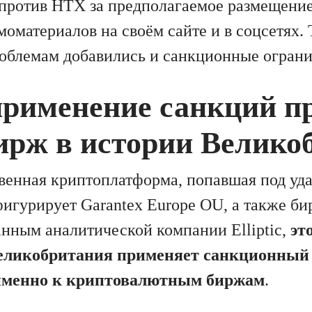
 против HTX за предполагаемое размещени
оматериалов на своём сайте и в соцсетях. 
блемам добавились и санкционные ограни
применение санкций п
ирж в истории Велико
венная криптоплатформа, попавшая под уда
игурирует Garantex Europe OU, а также бир
анным аналитической компании Elliptic,
эт
Великобритания применяет санкционный
 именно к криптовалютным биржам
.