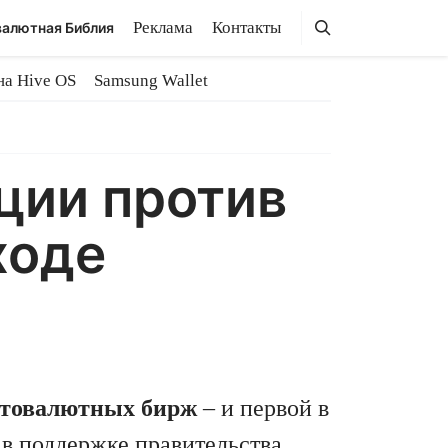
Поиск
Поиск
Реклама
Контакты
алютная Библия
на Hive OS
Samsung Wallet
ции против
ходе
птовалютных бирж
– и первой в
 в поддержке правительства