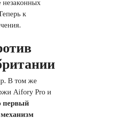
е незаконных
Теперь к
чения.
ротив
британии
р. В том же
жи Aifory Pro и
о первый
 механизм