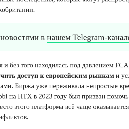
кобритании.
а новостями в
нашем Telegram-канале
я и без того находилась под давлением FCA
ичить доступ к европейским рынкам
и ус
ами. Биржа уже переживала непростые вр
obi на HTX в 2023 году был призван помочь
есто этого платформа всё чаще оказывается
нфликтов.