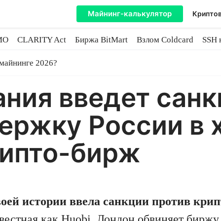
Майнинг-калькулятор
Криптов
MO
CLARITY Act
Биржа BitMart
Взлом Coldcard
SSH 
инге
 майнинге 2026?
ния введет санк
ержку России в 
рипто-бирж
воей истории ввела санкции против кри
звестная как Huobi. Лондон обвиняет биржу