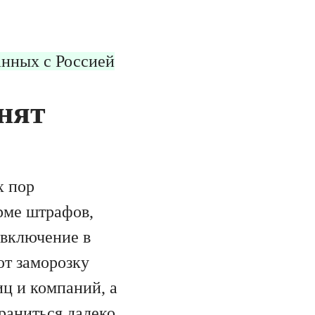
анных с Россией
нят
х пор
рме штрафов,
 включение в
ют заморозку
иц и компаний, а
раниться далеко