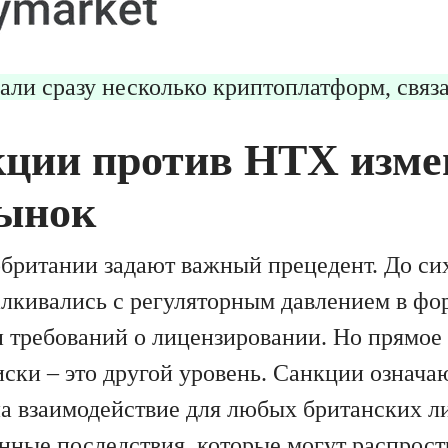
али сразу несколько криптоплатформ, связ
кции против HTX изме
ынок
британии задают важный прецедент. До си
лкивались с регуляторным давлением в фо
и требований о лицензировании. Но прямое
ски – это другой уровень. Санкции означа
на взаимодействие для любых британских л
нные последствия, которые могут распрост