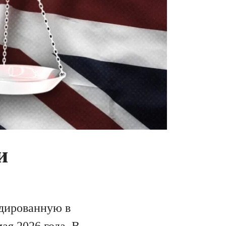
и
ндированную в
ая 2026 года. В