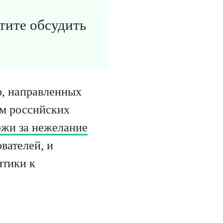
отите обсудить
р, направленных
ом российских
ржи за нежелание
вателей, и
итики к