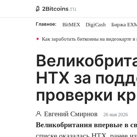
Главное:
BitMEX
DigiCash
Биржа EX
Ethereum на PoS
Shares в майн
Как заработать биткоины на видеокарте в
Великобрита
HTX за подд
проверки к
Евгений Смирнов
26 мая 2026
Великобритания впервые в с
списке оказалась HTX, ранее и