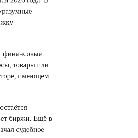
 «разумные
ржку
а финансовые
рсы, товары или
кторе, имеющем
остаётся
вет биржи. Ещё в
ачал судебное