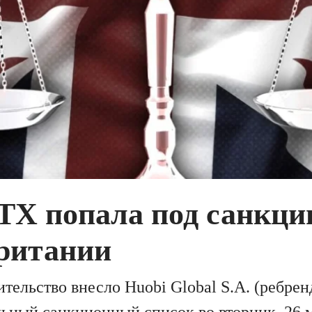
HTX попала под санкци
ритании
ительство внесло Huobi Global S.A. (ребре
ьный санкционный список во вторник, 26 м