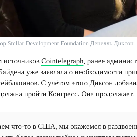
ор Stellar Development Foundation Денелль Диксон
м источников
Cointelegraph
, ранее админис
Байдена уже заявляла о необходимости при
ейблкоинов. С учётом этого Диксон добави
должна пройти Конгресс. Она продолжает.
аем что-то в США, мы окажемся в раздвоенн