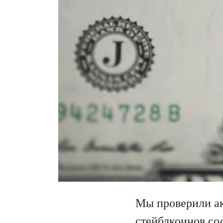
Мы проверили ак
стейблкоинов со