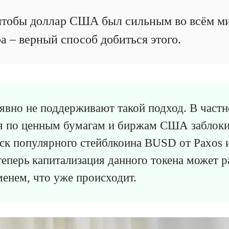
чтобы доллар США был сильным во всём ми
а – верный способ добиться этого.
явно не поддерживают такой подход. В частн
я по ценным бумагам и биржам США заблоки
к популярного стейблкоина BUSD от Paxos и
теперь капитализация данного токена может р
менем, что уже происходит.