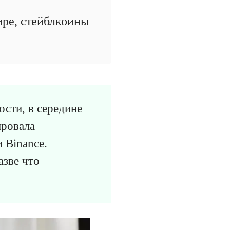
ре, стейблкоины
ости, в середине
ровала
 Binance.
азве что