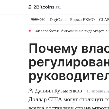
Главное:
DigiCash
Биржа EXMO
CLAR
Ethereum на PoS
Кредит на Bit
Как заработать биткоины на видеокарте в
Почему влас
регулирован
руководител
Даниил Кузьменков
13 апреля 20
Доллар США могут столкнуться 
всегда составляли страны-прот