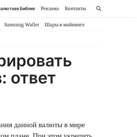
Поиск
Поиск
Реклама
Контакты
алютная Библия
Samsung Wallet
Шары в майнинге
рировать
: ответ
ания данной валюты в мире
ом плане. При этом укрепить