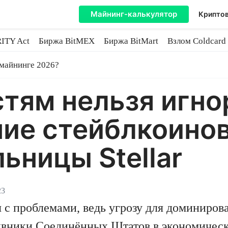
Майнинг-калькулятор
Криптов
ITY Act
Биржа BitMEX
Биржа BitMart
Взлом Coldcard
coin
 майнинге 2026?
тям нельзя игно
ие стейблкоинов
ьницы Stellar
23
с проблемами, ведь угрозу для доминиров
ивники Соединённых Штатов в экономическ