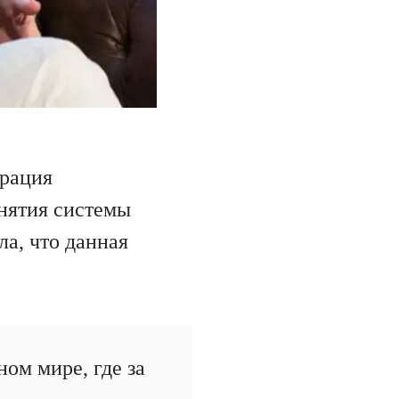
трация
нятия системы
ла, что данная
ом мире, где за