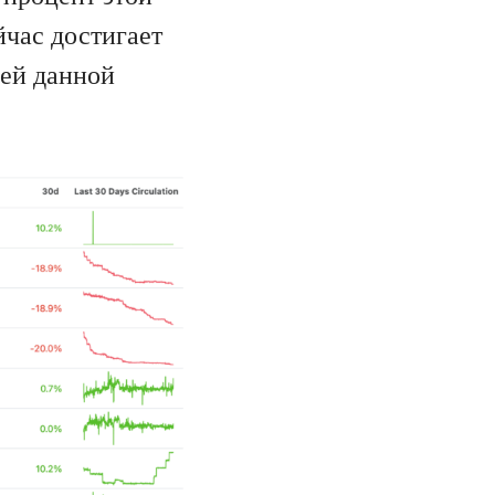
йчас достигает
лей данной