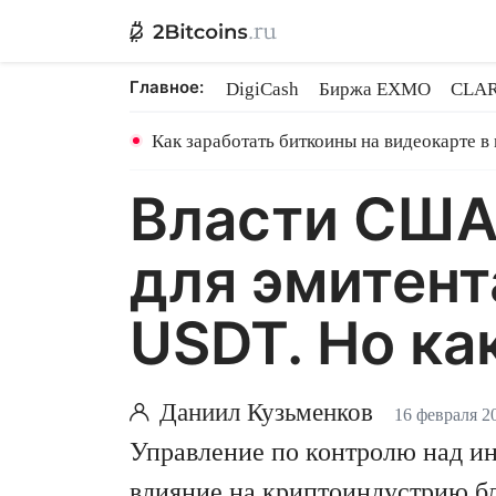
Главное:
DigiCash
Биржа EXMO
CLAR
Шары в майнинге
BitMEX закр
Как заработать биткоины на видеокарте в
Власти США
для эмитент
USDT. Но ка
Даниил Кузьменков
16 февраля 2
Управление по контролю над и
влияние на криптоиндустрию бл