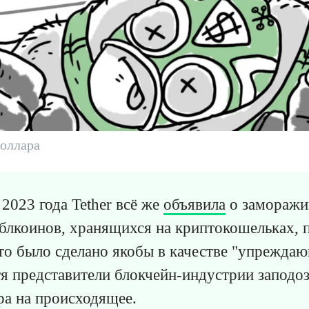
доллара
2023 года Tether всё же
объявила
о заморажи
блкоинов, хранящихся на криптокошельках, 
то было сделано якобы в качестве "упрежда
тя представители блокчейн-индустрии запод
ра на происходящее.