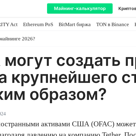
Майнинг-калькулятор
Криптов
ITY Act
Ethereum PoS
BitMart биржа
TON в Binance
ытие
 майнинге 2026?
 могут создать 
а крупнейшего с
ким образом?
024
ностранными активами США (OFAC) может 
агодаря давлению на компанию Tether. Пос