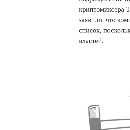
криптомиксера To
заявили, что ком
список, посколь
властей.