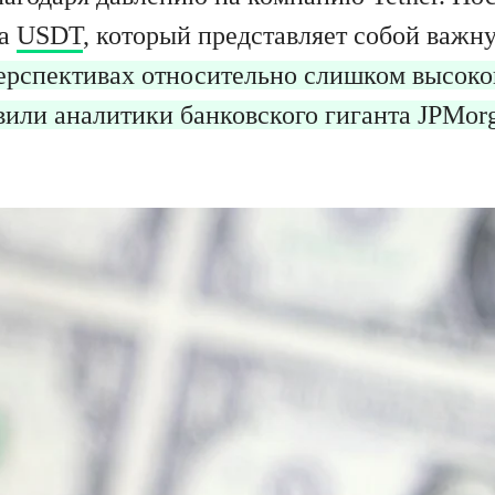
ка
USDT
, который представляет собой ва
ерспективах относительно слишком высоког
вили аналитики банковского гиганта JPMor