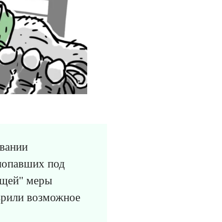
вании
попавших под
ющей" меры
озрили возможное