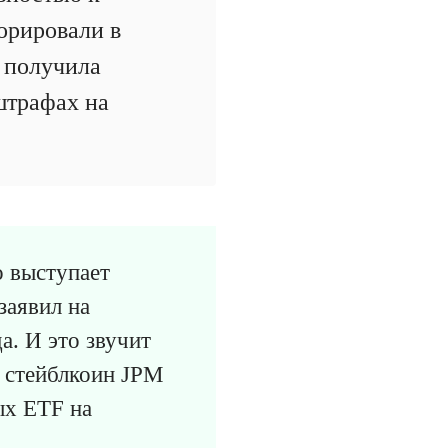
орировали в
а получила
штрафах на
 выступает
заявил на
а. И это звучит
и стейблкоин JPM
ых ETF на