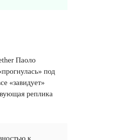
ether Паоло
 «прогнулась» под
все «завидует»
твующая реплика
вностью к