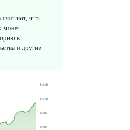
 считают, что
х монет
торию к
ьства и другие