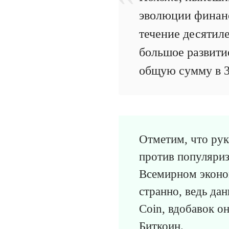
эволюции финанс
течение десятиле
большое развити
общую сумму в 3
Отметим, что ру
против популяриз
Всемирном эконом
странно, ведь да
Coin, вдобавок о
Биткоин.