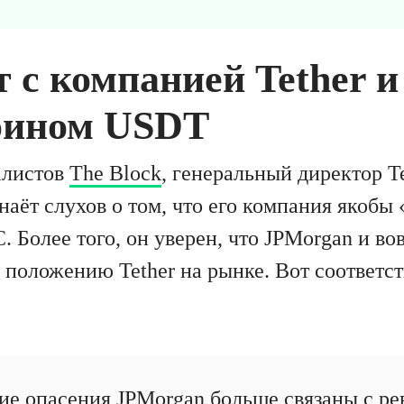
т с компанией Tether и
оином USDT
алистов
The Block
, генеральный директор T
аёт слухов о том, что его компания якобы
 Более того, он уверен, что JPMorgan и во
оложению Tether на рынке. Вот соответс
е опасения JPMorgan больше связаны с ре