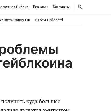
Поиск
Поиск
Реклама
Контакты
алютная Библия
Крипто-шлюз РФ
Взлом Coldcard
проблемы
тейблкоина
получить куда большее
ледняя является эмитентом