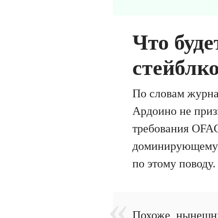
Что буде
стейблк
По словам журн
Ардоино не призн
требования OFAC.
доминирующему п
по этому поводу.
Похоже, нынешни