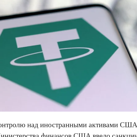
онтролю над иностранными активами США 
Министерства финансов США
ввело санкци