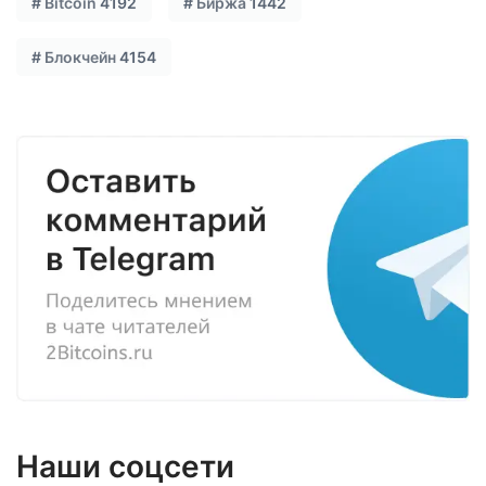
#
Bitcoin
4192
#
Биржа
1442
#
Блокчейн
4154
Наши соцсети