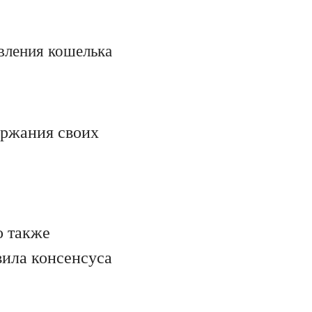
вления кошелька
ержания своих
о также
вила консенсуса