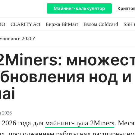
Майнинг-калькулятор
Криптов
MO
CLARITY Act
Биржа BitMart
Взлом Coldcard
SSH 
инге
 майнинге 2026?
2Miners: множес
обновления нод и
ai
я 2026
 2026 года для
майнинг-пула 2Miners
. Меся
ях, продолжением работы над расширением