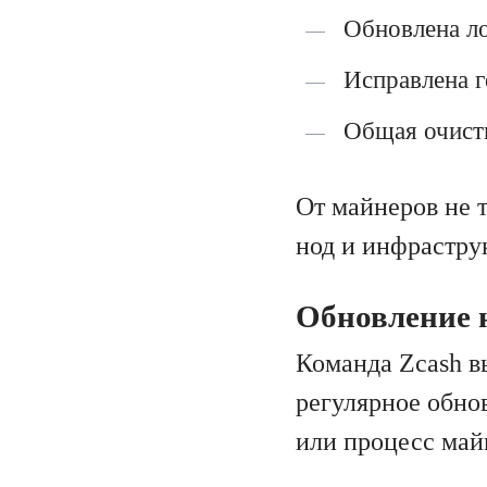
Обновлена ло
Исправлена г
Общая очистк
От майнеров не 
нод и инфрастру
Обновление н
Команда Zcash вы
регулярное обно
или процесс май