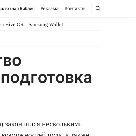
Поиск
Поиск
Реклама
Контакты
алютная Библия
на Hive OS
Samsung Wallet
тво
 подготовка
ц закончился несколькими
 возможностей пула, а также