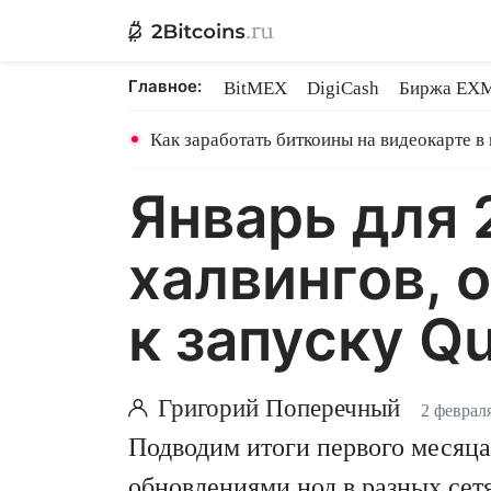
Главное:
BitMEX
DigiCash
Биржа EX
Ethereum на PoS
Shares в майн
Как заработать биткоины на видеокарте в
Январь для 
халвингов, 
к запуску Qu
Григорий Поперечный
2 феврал
Подводим итоги первого месяца
обновлениями нод в разных сет