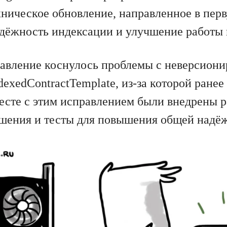
хническое обновление, направленное в пер
адёжность индексации и улучшение работы 
авление коснулось проблемы с неверсион
IndexedContractTemplate, из-за которой ранее
есте с этим исправлением были внедрены 
шения и тесты для повышения общей надё