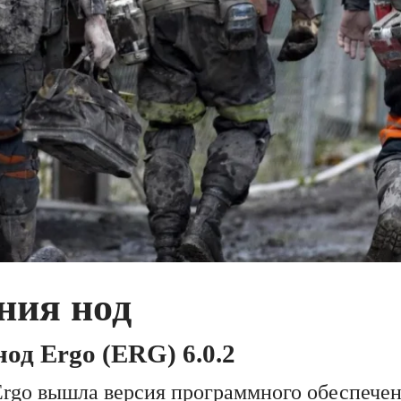
ния нод
од Ergo (ERG) 6.0.2
 Ergo вышла версия программного обеспечен