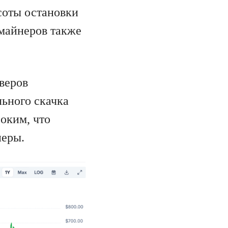
соты остановки
 майнеров также
йверов
ьного скачка
соким, что
неры.