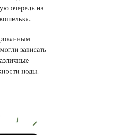
вую очередь на
кошелька.
ированным
 могли зависать
различные
жности ноды.