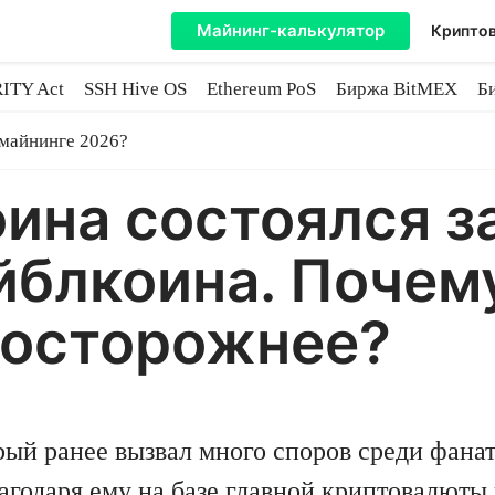
Майнинг-калькулятор
Криптов
ITY Act
SSH Hive OS
Ethereum PoS
Биржа BitMEX
Б
e
 майнинге 2026?
оина состоялся з
йблкоина. Почем
 осторожнее?
рый ранее вызвал много споров среди фана
агодаря ему на базе главной криптовалюты