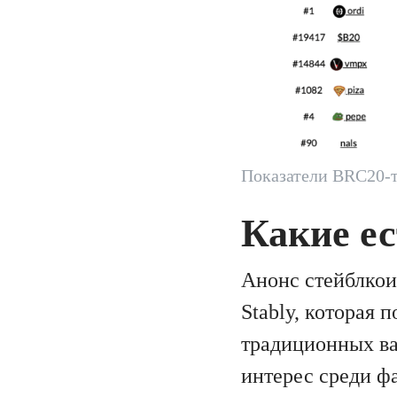
Показатели BRC20-т
Какие ес
Анонс стейблкои
Stably, которая
традиционных ва
интерес среди фа