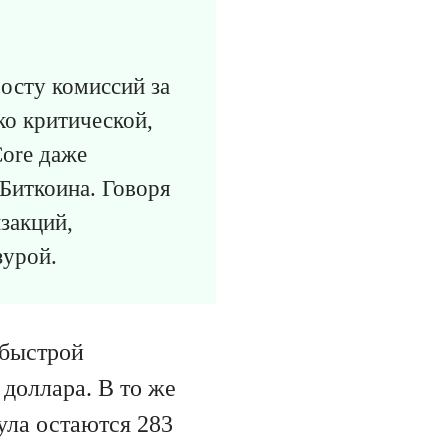
осту комиссий за
ко критической,
Core даже
 Биткоина. Говоря
закций,
зурой.
 быстрой
 доллара. В то же
ула остаются 283