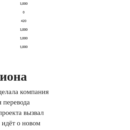
киона
делала компания
я перевода
проекта вызвал
 идёт о новом