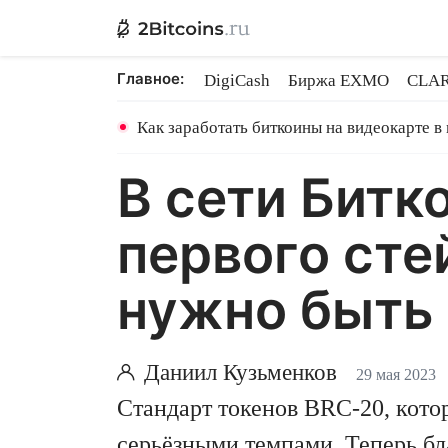
Главное:
DigiCash
Биржа EXMO
CLAR
Samsung Wallet
TON на Binanc
Как заработать биткоины на видеокарте в
В сети Битк
первого сте
нужно быть
Даниил Кузьменков
29 мая 2023
Стандарт токенов BRC-20, кото
серьёзными темпами. Теперь бл