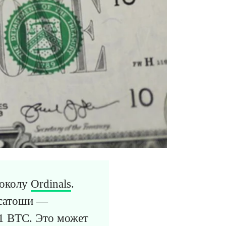
токолу
Ordinals
.
 сатоши —
1 BTC. Это может