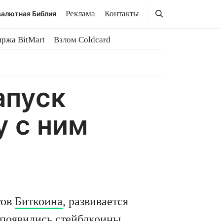
Поиск
Поиск
Реклама
Контакты
алютная Библия
иржа BitMart
Взлом Coldcard
апуск
у с ним
тов
Биткоина
, развивается
 появились стейблкоины,