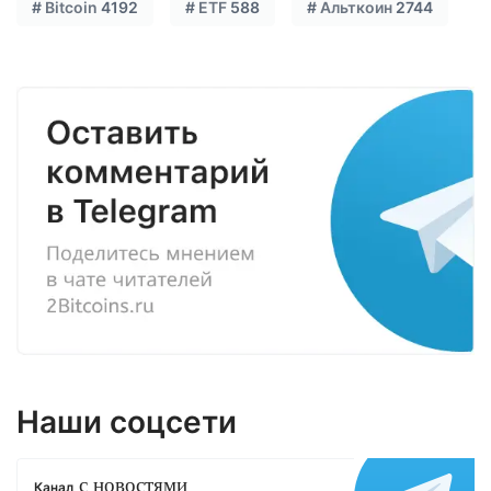
#
Bitcoin
4192
#
ETF
588
#
Альткоин
2744
Наши соцсети
с новостями
Канал