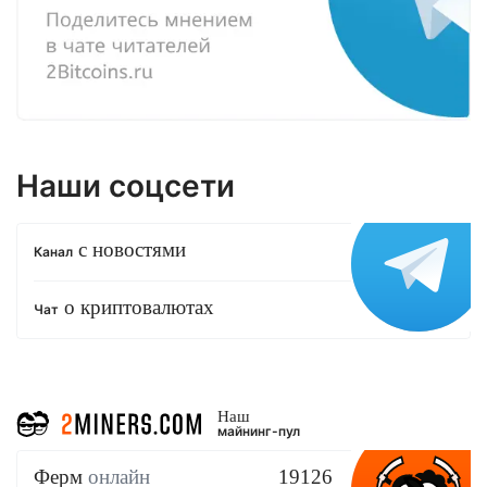
Наши соцсети
с новостями
Канал
о криптовалютах
Чат
Наш
майнинг-пул
Ферм
онлайн
19126