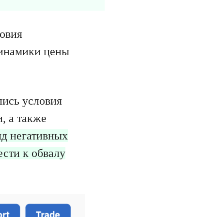
ловия
динамики цены
лись условия
, а также
яд негативных
сти к обвалу