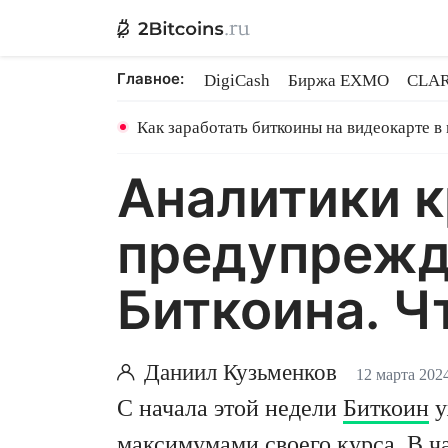
Главное:
DigiCash
Биржа EXMO
CLAR
Ethereum на PoS
Кредит на Bit
Как заработать биткоины на видеокарте в
Аналитики 
предупрежд
Биткоина. Ч
Даниил Кузьменков
12 марта 202
С начала этой недели
Биткоин
у
максимумами своего курса. В ч