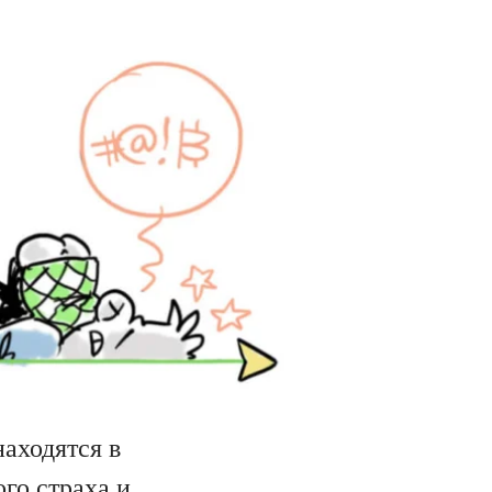
аходятся в
го страха и