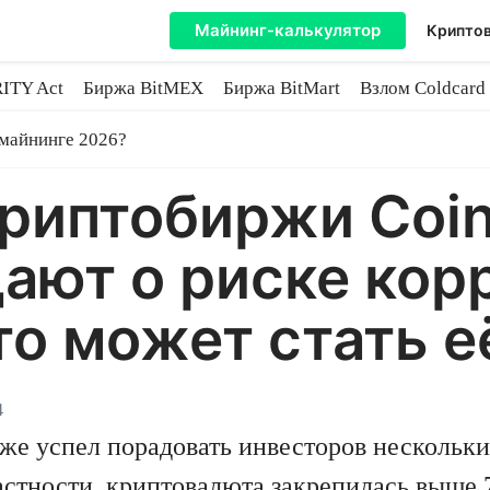
Майнинг-калькулятор
Криптов
ITY Act
Биржа BitMEX
Биржа BitMart
Взлом Coldcard
coin
 майнинге 2026?
криптобиржи Coi
ают о риске кор
то может стать е
4
же успел порадовать инвесторов нескольк
астности, криптовалюта закрепилась выше 7