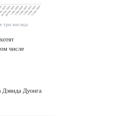
е три месяца
хотят
том числе
в Дэвида Дуонга