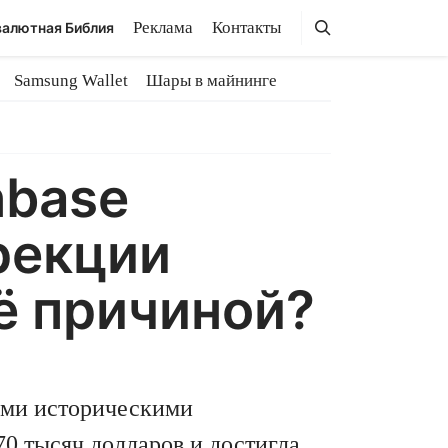
Поиск
Поиск
Реклама
Контакты
алютная Библия
Samsung Wallet
Шары в майнинге
nbase
рекции
ё причиной?
ими историческими
0 тысяч долларов и достигла