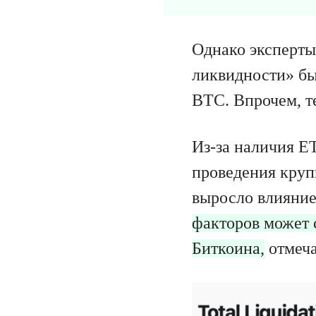
Однако эксперты
ликвидности» бы
BTC. Впрочем, т
Из-за наличия E
проведения круп
выросло влияние
факторов может 
Биткоина,
отмеча