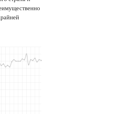
реимущественно
крайней