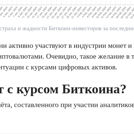
страха и жадности Биткоин-инвесторов за последни
они активно участвуют в индустрии монет и 
риптовалютами. Очевидно, такое желание в 
ситуации с курсами цифровых активов.
т с курсом Биткоина?
чёта, составленного при участии аналитико