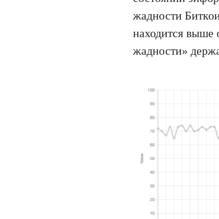
жадности Биткои
находится выше о
жадности» держа