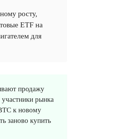
ному росту,
отовые ETF на
игателем для
ывают продажу
е участники рынка
 BTC к новому
ть заново купить