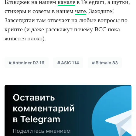
Блэкджек на нашем
канале
в Telegram, а шутки,
стикеры и советы в нашем
чате
. Заходите!
Завсегдатаи там отвечает на любые вопросы по
крипте (и даже расскажут почему BCC пока
живется плохо).
#
Antminer D3
16
#
ASIC
114
#
Bitmain
83