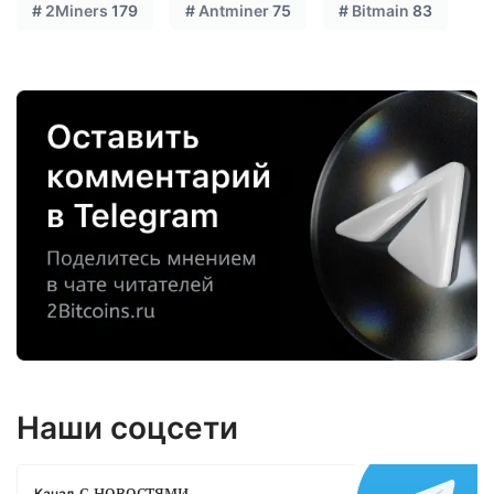
#
2Miners
179
#
Antminer
75
#
Bitmain
83
Наши соцсети
с новостями
Канал