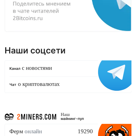
Наши соцсети
с новостями
Канал
о криптовалютах
Чат
Наш
майнинг-пул
Ферм
онлайн
19290