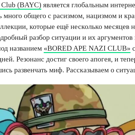
t Club (BAYC)
является глобальным интерн
ть много общего с расизмом, нацизмом и к
ллекции, которые ещё несколько месяцев н
дробный разбор ситуации и их аргументов
 под названием
«BORED APE NAZI CLUB»
с
дней. Резонанс достиг своего апогея, и теп
ись развенчать миф. Рассказываем о ситуа