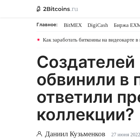
Главное:
BitMEX
DigiCash
Биржа EX
Ethereum на PoS
Shares в майн
Как заработать биткоины на видеокарте в
Создателей 
обвинили в 
ответили пр
коллекции?
Даниил Кузьменков
27 июня 202