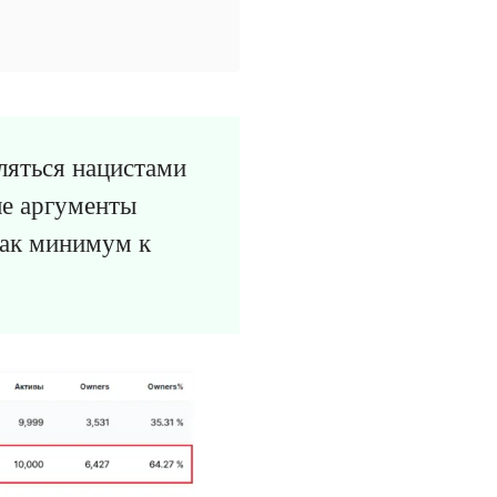
вляться нацистами
ые аргументы
как минимум к