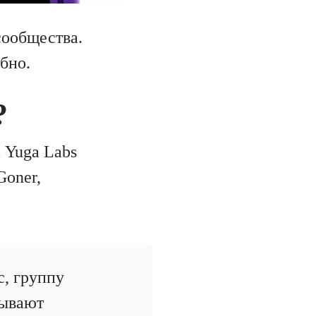
сообщества.
бно.
?
 Yuga Labs
Goner,
, группу
зывают