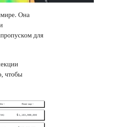
 мире. Она
и
 пропуском для
лекции
о, чтобы