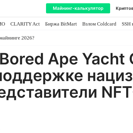
Майнинг-калькулятор
Криптов
MO
CLARITY Act
Биржа BitMart
Взлом Coldcard
SSH 
инге
 майнинге 2026?
Bored Ape Yacht 
поддержке нациз
едставители NFT
2