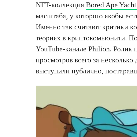
NFT-коллекция
Bored Ape Yach
масштаба, у которого якобы ес
Именно так считают критики ко
теориях в криптокомьюнити. По
YouTube-канале Philion. Ролик
просмотров всего за несколько 
выступили публично, постаравш