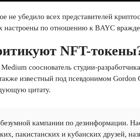
ое не убедило всех представителей крипто
х настроены по отношению к BAYC вражде
критикуют NFT-токены
а Medium сооснователь студии-разработчика
 также известный под псевдонимом Gordon 
дующую цитату.
безумной кампании по дезинформации. Нас
цких, пакистанских и кубанских друзей, на