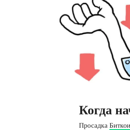
Когда на
Просадка
Битко