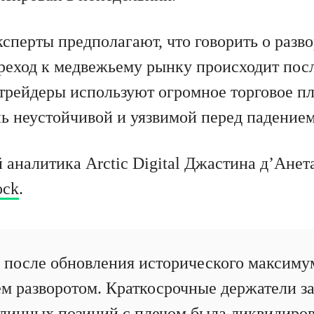
ксперты предполагают, что говорить о разв
реход к медвежьему рынку происходит пос
 трейдеры используют огромное торговое пл
нь неустойчивой и уязвимой перед падением
 аналитика Arctic Digital Джастина д’Анет
ock
.
после обновления исторического максиму
чем разворотом. Краткосрочные держатели 
длинных позиций с плечом была ликвидиров