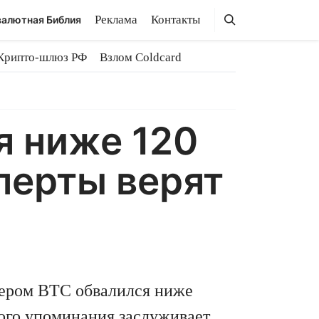
Поиск
Поиск
Реклама
Контакты
алютная Библия
Крипто-шлюз РФ
Взлом Coldcard
я ниже 120
перты верят
чером BTC обвалился ниже
ного упоминания заслуживает