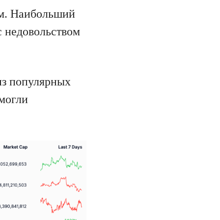
ым. Наибольший
с недовольством
из популярных
 могли