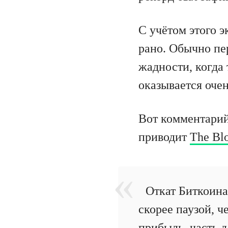
С учётом этого э
рано. Обычно пе
жадности, когда
оказывается оче
Вот комментарий
приводит
The Bl
Откат Биткоина 
скорее паузой, 
прибыль, часть 