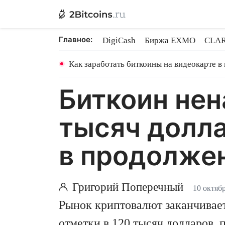
Главное:
DigiCash
Биржа EXMO
CLAR
Шары в майнинге
BitMEX закр
Как заработать биткоины на видеокарте в
Биткоин нен
тысяч долла
в продолже
Григорий Поперечный
10 октябр
Рынок криптовалют заканчивает
отметки в 120 тысяч долларов,