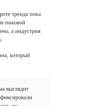
ороте тренда пока
ле пиковой
ечо, а индустрия
.
ана, который
ма выглядит
зафиксировали
ана, но