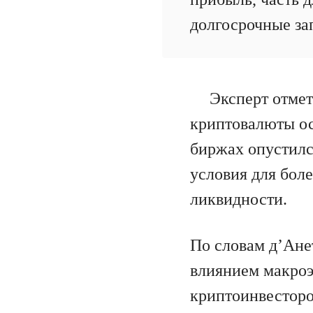
долгосрочные за
Эксперт отметил
криптовалюты ос
биржах опустилс
условия для бол
ликвидности.
По словам д’Ане
влиянием макроэ
криптоинвесторо