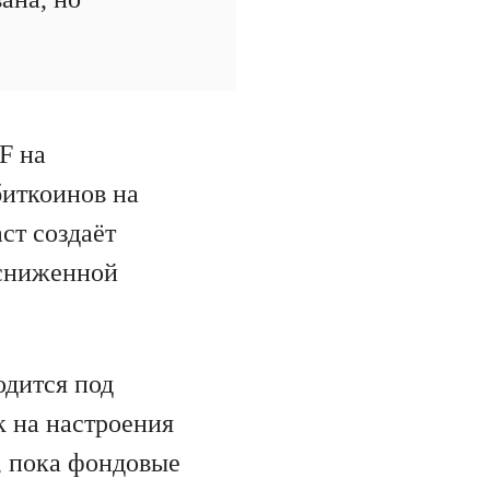
F на
биткоинов на
ст создаёт
 сниженной
одится под
 на настроения
, пока фондовые