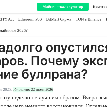
Майнинг-калькулятор
Криптов
ITY Act
Ethereum PoS
BitMart биржа
TON в Binance
ытие
 майнинге 2026?
адолго опустилс
ров. Почему экс
ние буллрана?
я 2025,
обновлено 22 июля 2026
 эту неделю не лучшим образом. Вчера ве
 после чего немного восстановился. Отдель